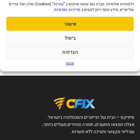
ולמטרות אנלטיות. חברת באג עושה שימוש ב "עוגיות" (Cookies) שלה ושל צדדים
שלישיים. מידע נוסף ניתן למצוא ב
מדיניות הפרטיות
אישור
עמדת ריקון אוטומטית לשואב אבק
שוטף רובוטי שיאומי דגם Mi Robot
ביטול
Vacuum Mop 2 Ultra Self Empty
719
₪
Station
העדפות
הוסף לסל
תקנון
סיפיקס – הבית של הגיימרים והטכנולוגיה בישראל.
אצלנו תמצאו מחשבים, חומרה ומחירים מעולים ביותר,
עם ליווי מקצועי ותמיכה ללא פשרות.