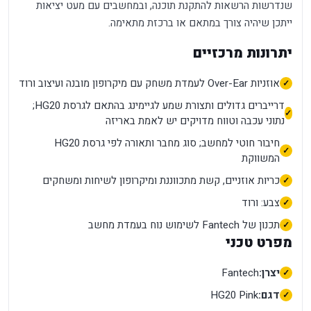
שנדרשות הרשאות להתקנת תוכנה, ובמחשבים עם מעט יציאות
ייתכן שיהיה צורך במתאם או ברכזת מתאימה.
יתרונות מרכזיים
אוזניות Over-Ear לעמדת משחק עם מיקרופון מובנה ועיצוב ורוד
דרייברים גדולים ותצורת שמע לגיימינג בהתאם לגרסת HG20;
נתוני עכבה וטווח מדויקים יש לאמת באריזה
חיבור חוטי למחשב; סוג מחבר ותאורה לפי גרסת HG20
המשווקת
כריות אוזניים, קשת מתכווננת ומיקרופון לשיחות ומשחקים
צבע: ורוד
תכנון של Fantech לשימוש נוח בעמדת מחשב
מפרט טכני
יצרן:
Fantech
דגם:
HG20 Pink