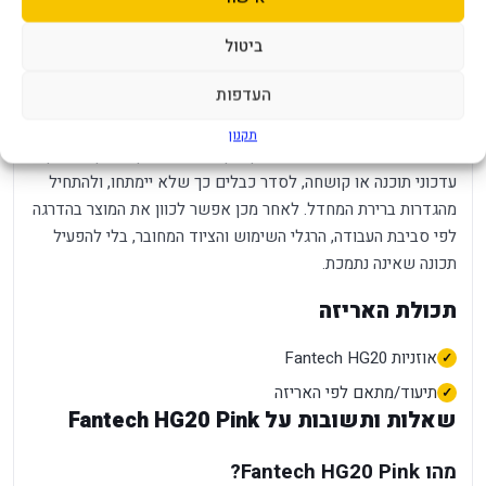
יצרנים עשויים לשווק גרסאות אזוריות דומות בשם, אך עם מחבר,
אביזרים או תמיכת תוכנה שונים.
ביטול
הביצועים בפועל תלויים גם בסביבת השימוש. קצב, רזולוציה,
העדפות
קליטה, זמן סוללה ובהירות מרביים דורשים ציוד, כבלים והגדרות
תואמים. התקנה נכונה ועדכון מערכת מסייעים לקבל תוצאה עקבית
תקנון
יותר. לפני הפעלה ראשונה מומלץ לקרוא את מדריך היצרן, לבדוק
עדכוני תוכנה או קושחה, לסדר כבלים כך שלא יימתחו, ולהתחיל
מהגדרות ברירת המחדל. לאחר מכן אפשר לכוון את המוצר בהדרגה
לפי סביבת העבודה, הרגלי השימוש והציוד המחובר, בלי להפעיל
תכונה שאינה נתמכת.
תכולת האריזה
אוזניות Fantech HG20
תיעוד/מתאם לפי האריזה
שאלות ותשובות על Fantech HG20 Pink
מהו Fantech HG20 Pink?