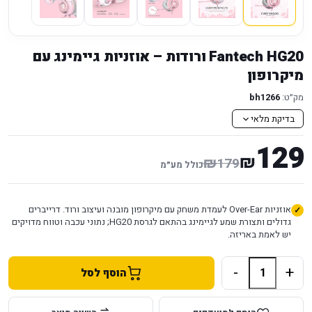
Fantech HG20 ורודות – אוזניות גיימינג עם
מיקרופון
מק״ט:
bh1266
בדיקת מלאי
129
₪
₪
179
כולל מע״מ
אוזניות Over-Ear לעמדת משחק עם מיקרופון מובנה ועיצוב ורוד. דרייברים
גדולים ותצורת שמע לגיימינג בהתאם לגרסת HG20; נתוני עכבה וטווח מדויקים
יש לאמת באריזה.
-
+
הוסף לסל