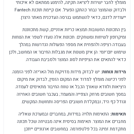
מומלץ לחבר ישירות ליציאה תקינה, להימנע ממתאם לא איכותי
ולבדוק שהמוצר נבחר כהתקן הפעיל. אם קיימת תוכנת Fantech
ייעודית לדגם, כדאי להשתמש בגרסה העדכנית מאתר היצרן.
בין התכונות החשובות תמצאו כריות אוזניים, קשת מתכווננת
ומיקרופון לשיחות ומשחקים. תכונות אלה נועדו לשפר את הנוחות
בעבודה רציפה ולהפחית את מספר הפעולות הנדרשות במהלך
שימוש יום־יומי. הן אינן משנות את מגבלות החיבור או המחשב, ולכן
כדאי להתאים את הציפיות לסוג המוצר ולסביבת העבודה.
מידות ונוחות:
יש לבדוק מידות מדויקות מול האריזה לפני הזמנה.
לפני רכישה מומלץ למדוד את המקום הזמין, לבדוק את מיקום
היציאות ולוודא שאורך הכבל או טווח החיבור מתאימים לעמדה.
במסך חשובים מרחק הצפייה והמעמד; בעכבר חשובים האחיזה
וגודל כף היד; ובמקלדת חשובים הפריסה ותחושת המקשים.
תאימות:
התאימות תלויה במידות, במחברים ובמערכת שאליה
מחברים את המוצר. תאימות בסיסית אינה מבטיחה שכל תכונה
מתקדמת זמינה בכל פלטפורמה. במחשבים ארגוניים ייתכן