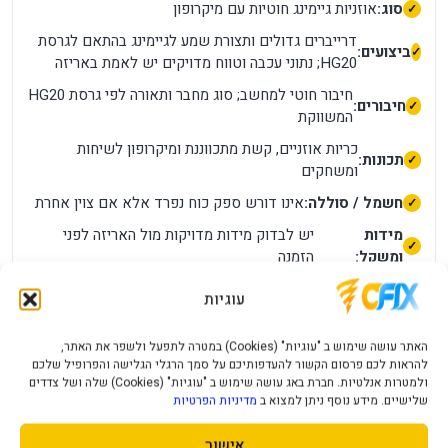
סוג:
אוזניות גיימינג חוטיות עם מיקרופון
דרייברים גדולים ותצורת שמע לגיימינג בהתאם לגרסת
ביצועים:
HG20; נתוני עכבה וטווח מדויקים יש לאמת באריזה
חיבור חוטי למחשב; סוג מחבר ותאורה לפי גרסת HG20
חיבורים:
המשווקת
כריות אוזניים, קשת מתכווננת ומיקרופון לשיחות
תכונות:
ומשחקים
חשמל / סוללה:
אינו דורש ספק כוח נפרד אלא אם צוין אחרת
מידות
יש לבדוק מידות מדויקות מול האריזה לפני
ומשקל:
הזמנה
התאימות תלויה במידות, במחברים ובמערכת שאליה
עוגיות
תאימות:
מחברים את המוצר
מה חשוב לדעת לפני הרכישה?
האתר עושה שימוש ב "עוגיות" (Cookies) במטרה לתפעל ולשפר את האתר,
להראות לכם פרסום הקשור להעדפותיכם על סמך הרגלי הגלישה והפרופיל שלכם
יש לוודא אם החיבור הוא USB או 3.5 מ״מ בגרסה המקומית;
ולמטרות אנלטיות. חברת באג עושה שימוש ב "עוגיות" (Cookies) שלה ושל צדדים
סראונד ותאורה אינם זמינים בהכרח בכל חיבור בנוסף, מומלץ
שלישיים. מידע נוסף ניתן למצוא ב
מדיניות הפרטיות
לבדוק את מספר החלק, צבע המוצר וסוג המחבר בתמונות ובאריזה.
אישור