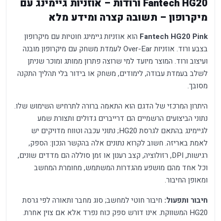
Fantech HG20 ורודות – אוזניות גיימינג עם
מיקרופון – תשובה קצרה ומידע מלא
Fantech HG20 Pink
הוא אוזניות גיימינג חוטיות עם מיקרופון
בצבע ורוד. אוזניות Over-Ear לעמדת משחק עם מיקרופון מובנה
ועיצוב ורוד. המוצר מיועד למי שרוצה פתרון ממותג ומוכר שניתן
לשלב בעמדת עבודה, לימודים, משחק או בידור בלי תהליך התקנה
מסובך.
היתרון המרכזי של הדגם הוא התאמה ברורה לתרחיש השימוש שלו.
נתוני הביצועים הרשמיים הם דרייברים גדולים ותצורת שמע
לגיימינג בהתאם לגרסת HG20; נתוני עכבה וטווח מדויקים יש
לאמת באריזה. חשוב לקרוא נתונים אלה בהקשר הנכון: הספק,
רגישות, DPI, רזולוציה, קצב רענון או זמן סוללה הם מדדים שונים,
וכל אחד מהם מושפע מהגדרות המשתמש, מחומרת המחשב
ומאופן החיבור.
חיבור ותפעול:
חיבור חוטי למחשב; סוג מחבר ותאורה לפי גרסת
HG20 המשווקת. אינו דורש ספק כוח נפרד אלא אם צוין אחרת.