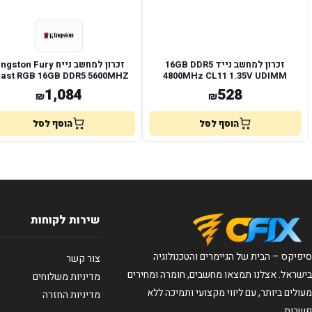
זכרון למחשב נייד 16GB DDR5
זכרון למחשב נייח gston Fury
ast RGB 16GB DDR5 5600MHZ
4800MHz CL11 1.35V UDIMM
C36 EXPO
PATRIOT
1,084
528
₪
₪
הוסף לסל
הוסף לסל
שירות לקוחות
סיפיקס – הבית של הגיימרים והטכנולוגיה
צור קשר
בישראל. אצלנו תמצאו מחשבים, חומרה ומחירים
מדיניות משלוחים
מעולים ביותר, עם ליווי מקצועי ותמיכה ללא
מדיניות החזרה
פשרות.