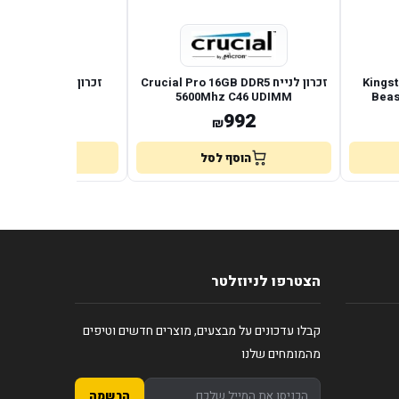
 Kingston Fury
זכרון לנייח Crucial Pro 16GB DDR5
זכרון לנייח 5
00Mhz C46
5600Mhz C46 UDIMM
Beas
5
965
992
₪
₪
הוסף לסל
הוסף לס
הצטרפו לניוזלטר
קבלו עדכונים על מבצעים, מוצרים חדשים וטיפים
מהמומחים שלנו
הרשמה