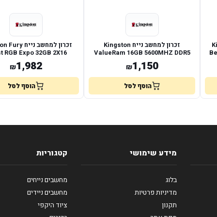
Kin
זכרון למחשב נייח Kingston
זכרון למחשב נייח
t RGB Expo 32GB 2X16
ValueRam 16GB 5600MHZ DDR5
Be
600MHZ DDR5 CL36
non-ECC C46
1,982
1,150
₪
₪
הוסף לסל
הוסף לסל
מידע שימושי
קטגוריות
בלוג
מחשבים נייחים
מדיניות פרטיות
מחשבים ניידים
תקנון
ציוד היקפי