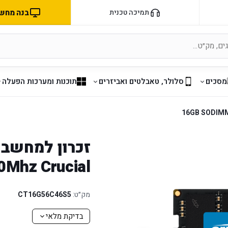
בנה מחשב 
תמיכה טכנית
מסכים
סלולר, טאבלטים ואביזרים
תוכנות ומערכות הפעלה
0Mhz Crucial
מק״ט:
CT16G56C46S5
בדיקת מלאי