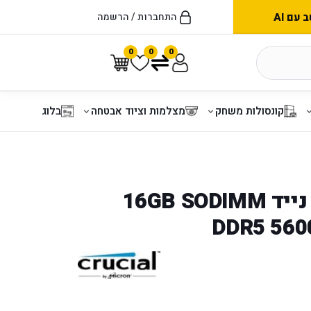
עם AI
התחברות / הרשמה
0
0
0
קונסולות משחק
מצלמות וציוד אבטחה
בלוג
זכרון למחשב נייד 16GB SODIMM
DDR5 560