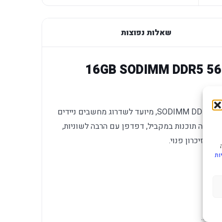
שאלות נפוצות
ב נייד 16GB SODIMM DDR5 5600Mhz
זיכרון Crucial בנפח 16GB בתצורת SODIMM DDR5 5600MHz, מיועד לשדרוג מחשבים ניידים
עם כמה תוכנות במקביל, דפדפן עם הרבה לשוניות,
תר זיכרון פנוי.
ות