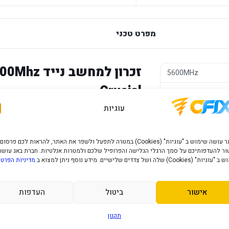
מפרט טכני
זכרון למחש
5600MHz
Crucial
DDR5
עוגיות
16GB
תואמים. הוספת זיכרון יכולה לשפר עבודה 
Crucial
האתר עושה שימוש ב "עוגיות" (Cookies) במטרה לתפעל ולשפר את האתר, להראות לכם פרסום
לימודים, עבודה משרדית ויישומים שדורשים יו
ר להעדפותיכם על סמך הרגלי הגלישה והפרופיל שלכם ולמטרות אנלטיות. חברת באג עושה
" (Cookies) שלה ושל צדדים שלישיים. מידע נוסף ניתן למצוא ב
מדיניות הפרטי
יתרונות מרכזיים
נפח 16GB למחשב נייד תואם.
אישור
ביטול
העדפות
תקן DDR5 במהירות 5600MHz.
תקנון
תצורת SODIMM המתאימה למחשבים ניידים רבים.