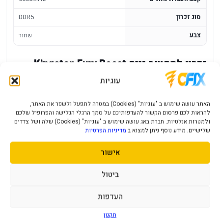
סוג זכרון
DDR5
צבע
שחור
זכרון למחשב נייח Kingston Fury Beast
RGB 16GB DDR5 5600MHZ C36 EXPO
עוגיות
Kingston Fury Beast RGB 16GB is a 5600MHz, CL36 DDR5
האתר עושה שימוש ב "עוגיות" (Cookies) במטרה לתפעל ולשפר את האתר,
desktop module designed for newer DDR5-based systems,
להראות לכם פרסום הקשור להעדפותיכם על סמך הרגלי הגלישה והפרופיל שלכם
with support for performance profiles such as Intel XMP
ולמטרות אנלטיות. חברת באג עושה שימוש ב "עוגיות" (Cookies) שלה ושל צדדים
שלישיים. מידע נוסף ניתן למצוא ב
מדיניות הפרטיות
and AMD EXPO on compatible motherboards.
אישור
Key benefits
ביטול
Single 16GB DDR5 module.
5600MHz speed with CL36 timings.
העדפות
Support for Intel XMP and AMD EXPO profiles.
תקנון