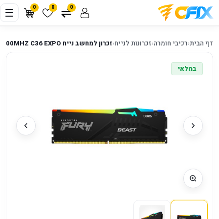
0
0
0
דף הבית
‹
רכיבי חומרה
‹
זכרונות לנייח
‹
זכרון למחשב נייח Kingston Fury Beast RGB 16GB DDR5 5600MHZ C36 EXPO
במלאי