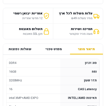
עלות משלוח לכל ארץ
אחריות יבואן רשמי
מחיר משלוח ₪49
12 חודשי אחריות
תמיכה ושירות
תשלום מאובטח
מענה מהיר ומקצועי
תקן SSL מאובטח
תיאור מוצר
מפרט טכני
שאלות נפוצות
סוג זכרון
DDR4
נפח
16GB
תדר שעון
3200MHz
16
CAS Latency
תאימות INTEL/AMD
intel XMP+AMD EXPO