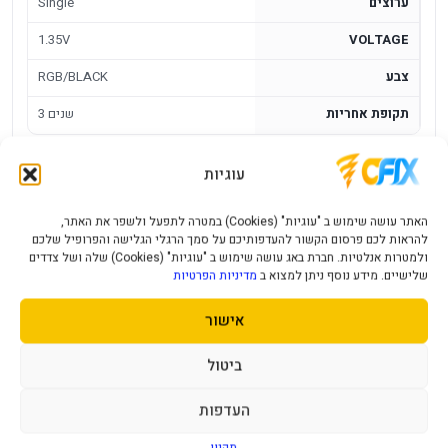
ערוצים
Single
1.35V
VOLTAGE
צבע
RGB/BLACK
תקופת אחריות
3 שנים
זכרון לנייח Corsair Vengeance RGB RS
עוגיות
16GB DDR4 3200MHz CL 16
האתר עושה שימוש ב "עוגיות" (Cookies) במטרה לתפעל ולשפר את האתר,
Corsair Vengeance RGB RS בנפח 16GB לנייח הוא מודול זיכרון
להראות לכם פרסום הקשור להעדפותיכם על סמך הרגלי הגלישה והפרופיל שלכם
ולמטרות אנלטיות. חברת באג עושה שימוש ב "עוגיות" (Cookies) שלה ושל צדדים
למחשב עם 16GB, DDR4, 3200MHZ, UDIMM, CL16, RGB. הוא
שלישיים. מידע נוסף ניתן למצוא ב
מדיניות הפרטיות
מתאים לשדרוג זיכרון במערכת תואמת, כאשר חשוב לבדוק מראש
התאמה ללוח האם, למעבד ולמספר חריצי הזיכרון הפנויים.
אישור
יתרונות מרכזיים
ביטול
16GB
- מתאים לשימוש כללי, משחקים וריבוי משימות מתון
העדפות
DDR4 3200MHz CL16
- מפרט מאוזן למערכות DDR4
תקנון