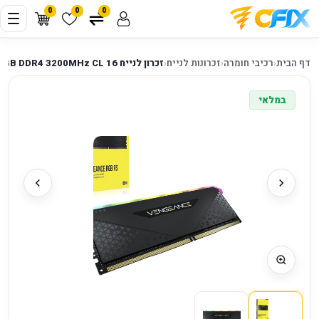
0
0
0
דף הבית
‹
רכיבי חומרה
‹
זכרונות לנייח
‹
זכרון לנייח Corsair Vengeance RGB RS 16GB DDR4 3200MHz CL 16
במלאי