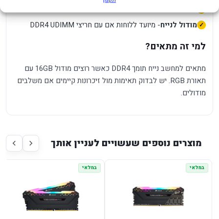
RGB RS
- כולל תאורת RGB לפי סדרת המוצר
מודול לנייח
- מיועד ללוחות אם עם חריצי DDR4 UDIMM
למי זה מתאים?
מתאים למחשב נייח תומך DDR4 כאשר רוצים מודול 16GB עם
תאורת RGB. יש לבדוק תאימות מול זיכרונות קיימים אם משלבים
מודולים.
מוצרים נוספים שעשויים לעניין אותך
במלאי
במלאי