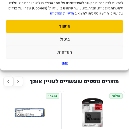
Interface SATA III
להראות לכם פרסום הקשור להעדפותיכם על סמך הרגלי הגלישה והפרופיל שלכם
Maximum Read Speed ​​in MB/s 500
ולמטרות אנלטיות. חברת באג עושה שימוש ב "עוגיות" (Cookies) שלה ושל צדדים
שלישיים. מידע נוסף ניתן למצוא ב
מדיניות הפרטיות
Maximum Write Speed ​​in MB/s 450
Memory Type TLC NAND
אישור
Thickness in mm 7
Capacity 480GB
ביטול
Model A400
Warranty Period 3 Years
העדפות
תקנון
מוצרים נוספים שעשויים לעניין אותך
במלאי
במלאי