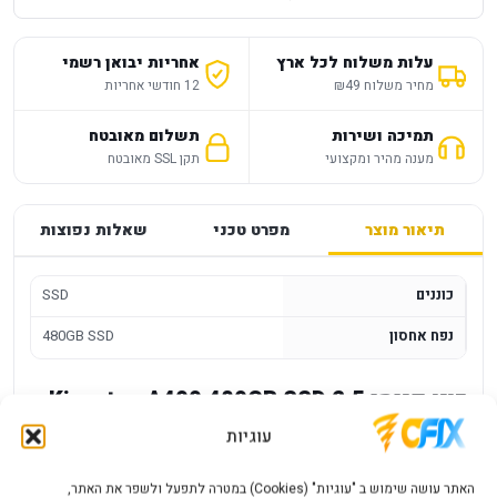
עלות משלוח לכל ארץ
אחריות יבואן רשמי
מחיר משלוח ₪49
12 חודשי אחריות
תמיכה ושירות
תשלום מאובטח
מענה מהיר ומקצועי
תקן SSL מאובטח
תיאור מוצר
מפרט טכני
שאלות נפוצות
כוננים
SSD
נפח אחסון
480GB SSD
כונן פנימי 2.5 Kingston A400 480GB SSD
3D NAND
עוגיות
Manufacturer Part Number SA400S37-480G
האתר עושה שימוש ב "עוגיות" (Cookies) במטרה לתפעל ולשפר את האתר,