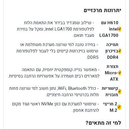
יתרונות מרכזיים
H610 עם
- שילוב שמגדיר בבירור את התאמת הלוח
Intel
לפלטפורמת Intel LGA1700, ומקל על בחירת
LGA1700
מעבד תואם.
תמיכה
- בחירה טובה למי שרוצה מערכת משתלמת או
בזיכרון
שימוש בזיכרונות קיימים בלי לעבור לפלטפורמת
DDR5.
DDR4
תצורת
- מאפשר בנייה קומפקטית יחסית, עם התאמה
Micro-
למארזים רבים ושמירה על אפשרויות הרחבה בסיסיות.
ATX
קישוריות
- כולל WiFi, Bluetooth, נתון חשוב למי שרוצה פחות
מובנית
תלות בכרטיסי הרחבה חיצוניים.
2 חריצי
- שימושי למערכת עם כונן NVMe ראשי ועוד מקום
M.2
להרחבת אחסון.
למי זה מתאים?