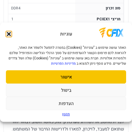
סוג זכרון
DDR4
חריצי PCIEX1
1
חריצי PCIE X16 X8 X4
PCIE 4.0 X16
עוגיות
חיבור HDMI
1
האתר עושה שימוש ב "עוגיות" (Cookies) במטרה לתפעל ולשפר את האתר,
Realtek® Audio CODEC
SOUND
להראות לכם פרסום הקשור להעדפותיכם על סמך הרגלי הגלישה והפרופיל שלכם
ולמטרות אנלטיות. חברת באג עושה שימוש ב "עוגיות" (Cookies) שלה ושל צדדים
4
SATA
שלישיים. מידע נוסף ניתן למצוא ב
מדיניות הפרטיות
אישור
לוח אם Gigabyte H610M D3H WIFI DDR4
M-ATX 2x M.2 BT LGA1700
ביטול
לוח אם של Gigabyte מדגם H610M D3H WIFI DDR4 M-ATX
העדפות
2x M.2 BT LGA1700, עם ערכת השבבים H610, תושבת Intel
LGA1700, זיכרון DDR4, תצורת Micro-ATX. זהו בסיס ממוקד
תקנון
לבניית מחשב או לשדרוג מערכת קיימת, כאשר חשוב לבחור לוח
שתואם למעבד, לזיכרון, למארז ולדרישות החיבור של המשתמש.