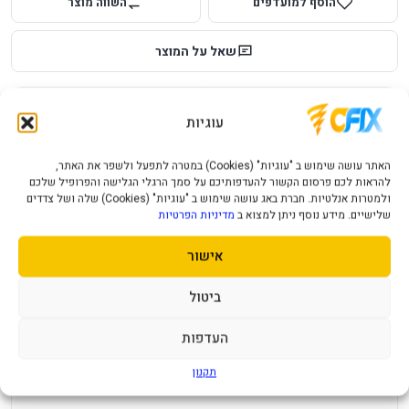
הוסף למועדפים
השווה מוצר
שאל על המוצר
עלות משלוח לכל ארץ
אחריות יבואן רשמי
עוגיות
מחיר משלוח ₪49
12 חודשי אחריות
האתר עושה שימוש ב "עוגיות" (Cookies) במטרה לתפעל ולשפר את האתר,
תמיכה ושירות
תשלום מאובטח
להראות לכם פרסום הקשור להעדפותיכם על סמך הרגלי הגלישה והפרופיל שלכם
מענה מהיר ומקצועי
תקן SSL מאובטח
ולמטרות אנלטיות. חברת באג עושה שימוש ב "עוגיות" (Cookies) שלה ושל צדדים
שלישיים. מידע נוסף ניתן למצוא ב
מדיניות הפרטיות
תיאור מוצר
מפרט טכני
שאלות נפוצות
אישור
ביטול
גודל במ"מ
120
צבע מאורר
RGB
העדפות
תקופת אחריות
שנה
תקנון