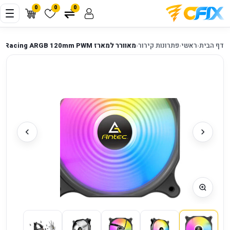
0
0
0
דף הבית
‹
ראשי
‹
פתרונות קירור
‹
מאוורר למארז Antec F12 Racing ARGB 120mm PWM