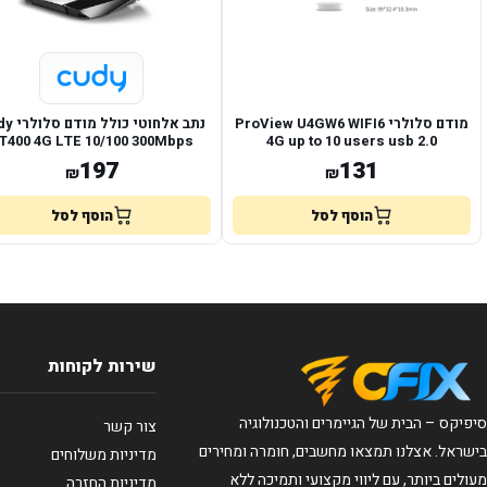
מודם סלולרי ProView U4GW6 WIFI6
נתב אלחוטי כ
T400 4G LTE 10/100 300Mbps
4G up to 10 users usb 2.0
197
131
₪
₪
הוסף לסל
הוסף לסל
שירות לקוחות
סיפיקס – הבית של הגיימרים והטכנולוגיה
צור קשר
בישראל. אצלנו תמצאו מחשבים, חומרה ומחירים
מדיניות משלוחים
מעולים ביותר, עם ליווי מקצועי ותמיכה ללא
מדיניות החזרה