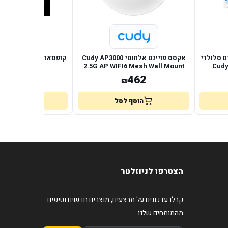
ם סלולרי
אקסס פויינט אלחוטי Cudy AP3000
tic box Cat5
2.5G AP WIFI6 Mesh Wall Mount
Cudy
POE
6
462
₪
₪
הוסף לסל
הוסף לס
הצטרפו לניוזלטר
קבלו עדכונים על מבצעים, מוצרים חדשים וטיפים
מהמומחים שלנו