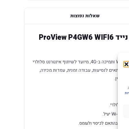
שאלות נפוצות
מודם נתב סלולרי אלחוטי נייד ProView P4GW6 WIFI6
ProView P4GW6 הוא נתב סלולרי נייד עם Wi-Fi 6 ותמיכה ב-4G, מיועד לשיתוף אינטרנט סלולרי
צר. הוא מתאים לנסיעות, עבודה זמנית, עמדות מכירה,
י זמין.
ות
יעיל.
קטן, בהתאם לכיסוי ולעומס.