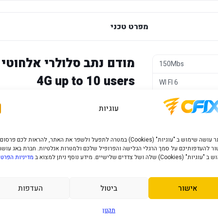
מפרט טכני
150Mbs
4G up to 10 users
WI FI 6
פנימי
עוגיות
עם עד כ-10 משתמשים לפי מפרט המו
שנה
גיבוי אינטרנט או מקומות שבהם אין חיבור קוו
האתר עושה שימוש ב "עוגיות" (Cookies) במטרה לתפעל ולשפר את האתר, להראות לכם פרסום
ר להעדפותיכם על סמך הרגלי הגלישה והפרופיל שלכם ולמטרות אנלטיות. חברת באג עושה
יתרונות מרכזיים
" (Cookies) שלה ושל צדדים שלישיים. מידע נוסף ניתן למצוא ב
מדיניות הפרטי
4G LTE
- חיבור אינטרנט דרך SIM תואם וכיסוי סלולרי.
אישור
ביטול
העדפות
Wi-Fi 6
- תקן אלחוטי מודרני יותר לניהול חיבורי Wi-Fi 
עד 10 משתמשים
- מתאים לשימוש קבוצתי 
תקנון