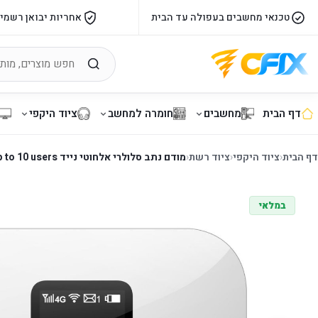
טכנאי מחשבים בעפולה עד הבית
אחריות יבואן רשמי
דף הבית
מחשבים
חומרה למחשב
ציוד היקפי
דף הבית
‹
ציוד היקפי
‹
ציוד רשת
‹
מודם נתב סלולרי אלחוטי נייד ProView P4GW6 WIFI6 4G up to 10 users
במלאי