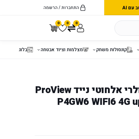
עם AI
התחברות / הרשמה
0
0
0
קונסולות משחק
מצלמות וציוד אבטחה
בלוג
מודם נתב סלולרי אלחוטי נייד ProView
P4GW6 WIFI6 4G up