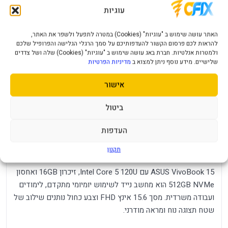
עוגיות
נפח אחסון
512GB SSD
גודל זכרון
16GB
האתר עושה שימוש ב "עוגיות" (Cookies) במטרה לתפעל ולשפר את האתר,
להראות לכם פרסום הקשור להעדפותיכם על סמך הרגלי הגלישה והפרופיל שלכם
קצב רענון
60Hz
ולמטרות אנלטיות. חברת באג עושה שימוש ב "עוגיות" (Cookies) שלה ושל צדדים
שלישיים. מידע נוסף ניתן למצוא ב
מדיניות הפרטיות
מערכת הפעלה
FreeDOS
אישור
רזולוציית מסך
1920x1200
ביטול
כרטיס מסך לנייד
Intel Graphics
העדפות
מחשב נייד ASUS VivoBook 15 Core 5
תקנון
120U 16GB 512NVME 15.6 FHD DOS Blue
ASUS VivoBook 15 עם Intel Core 5 120U, זיכרון 16GB ואחסון
512GB NVMe הוא מחשב נייד לשימוש יומיומי מתקדם, לימודים
ועבודה משרדית. מסך 15.6 אינץ FHD וצבע כחול נותנים שילוב של
שטח תצוגה נוח ומראה מודרני.