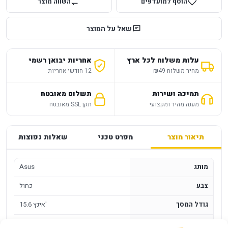
הוסף למועדפים
השווה מוצר
שאל על המוצר
עלות משלוח לכל ארץ
אחריות יבואן רשמי
מחיר משלוח ₪49
12 חודשי אחריות
תמיכה ושירות
תשלום מאובטח
מענה מהיר ומקצועי
תקן SSL מאובטח
תיאור מוצר
מפרט טכני
שאלות נפוצות
מותג
Asus
צבע
כחול
גודל המסך
15.6 אינץ'
מעבד למחשב נייד
Intel Core 5