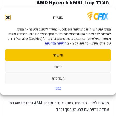
מעבד AMD Ryzen 5 5600 Tray
AMD Ryzen 5 5600 Tray הוא מעבד AM4 עם 6 ליבות ו-12
עוגיות
תהליכונים, המיועד למערכות DDR4 משתלמות. הוא מספק תדר
בסיס 3.5GHz וטורבו עד 4.4GHz, ומגיע ללא ליבה גרפית וללא
האתר עושה שימוש ב "עוגיות" (Cookies) במטרה לתפעל ולשפר את האתר,
קירור באריזה.
להראות לכם פרסום הקשור להעדפותיכם על סמך הרגלי הגלישה והפרופיל שלכם
ולמטרות אנלטיות. חברת באג עושה שימוש ב "עוגיות" (Cookies) שלה ושל צדדים
יתרונות מרכזיים
שלישיים. מידע נוסף ניתן למצוא ב
מדיניות הפרטיות
אישור
6 ליבות ו-12 תהליכונים.
תדר בסיס 3.5GHz ועד 4.4GHz.
ביטול
תושבת AM4 למערכות Ryzen תואמות.
העדפות
דורש כרטיס מסך נפרד וקירור מתאים.
תקנון
למי זה מתאים?
מתאים למחשב גיימינג בתקציב טוב, שדרוג AM4 קיים או מערכת
עבודה ביתית עם כרטיס מסך נפרד.