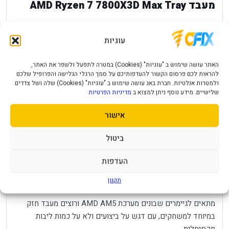
מעבד AMD Ryzen 7 7800X3D Max Tray
AMD Ryzen 7 7800X3D Max Tray הוא מעבד AM5 עם 8 ליבות
ו-16 תהליכונים, מוכוון במיוחד לגיימינג בזכות טכנולוגיית 3D V-
עוגיות
Cache. הוא מספק תדר בסיס 4.2GHz וטורבו עד 5.0GHz, וכולל
ליבה גרפית Radeon Graphics.
האתר עושה שימוש ב "עוגיות" (Cookies) במטרה לתפעל ולשפר את האתר,
להראות לכם פרסום הקשור להעדפותיכם על סמך הרגלי הגלישה והפרופיל שלכם
ולמטרות אנלטיות. חברת באג עושה שימוש ב "עוגיות" (Cookies) שלה ושל צדדים
יתרונות מרכזיים
שלישיים. מידע נוסף ניתן למצוא ב
מדיניות הפרטיות
8 ליבות ו-16 תהליכונים.
אישור
טכנולוגיית 3D V-Cache לביצועי משחקים גבוהים.
ביטול
תדר בסיס 4.2GHz ועד 5.0GHz.
תושבת AM5 וגרסת Tray ללא קירור.
העדפות
למי זה מתאים?
תקנון
מתאים לגיימרים שבונים מערכת AMD AM5 ורוצים מעבד חזק
במיוחד למשחקים, עם דגש על ביצועים ולא על כמות ליבות
מקסימלית.