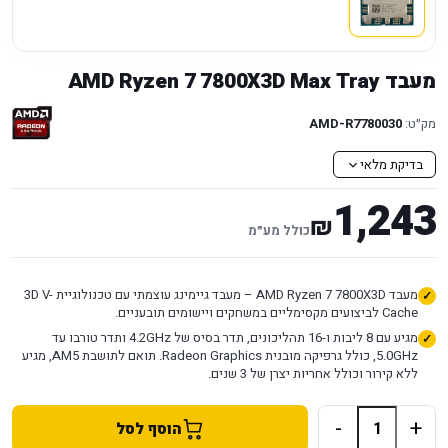
מעבד AMD Ryzen 7 7800X3D Max Tray
מק״ט:
AMD-R7780030
בדיקת מלאי
1,243
₪
כולל מע״מ
מעבד AMD Ryzen 7 7800X3D – מעבד גיימינג עוצמתי עם טכנולוגיית 3D V-
Cache לביצועים מקסימליים במשחקים ויישומים תובעניים.
מגיע עם 8 ליבות ו-16 תהליכונים, תדר בסיס של 4.2GHz ותדר טורבו עד
5.0GHz, כולל גרפיקה מובנית Radeon Graphics. תואם לתושבת AM5, מגיע
ללא קירור וכולל אחריות יצרן של 3 שנים.
-
+
הוסף לסל