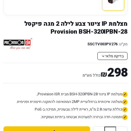
מצלמת IP צינור צבע לילה 2 מגה פיקסל
Provision BSH-320IPBN-28
מק״ט:
SSCTV003PV276
בדיקת מלאי
298
₪
כולל מע״מ
מצלמת IP צינור BSH-320IPBN-28 מבית Provision ISR,
מצלמה איכותית ברזולוציית 2MP המתאימה להתקנה חיצונית ופנימית.
כוללת עדשה 2.8 מ"מ, ראיית לילה צבעונית, תמיכה ב-PoE
ותמונה חדה וברורה למערכות אבטחה ביתיות ועסקיות.