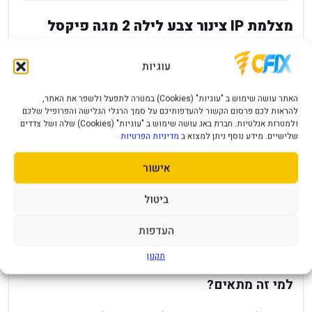
מצלמת IP צינור צבע לילה 2 מגה פיקסל
Provision BSH-320IPBN-28
עוגיות
מצלמת IP צינור Provision BSH-320IPBN-28 ברזולוציית 2MP,
עם תמיכה בצבע בלילה לפי תיאור הדגם. מבנה הצינור מתאים
האתר עושה שימוש ב "עוגיות" (Cookies) במטרה לתפעל ולשפר את האתר,
להתקנה בולטת ומכוונת, ומאפשר לכוון את המצלמה לאזור ספציפי
להראות לכם פרסום הקשור להעדפותיכם על סמך הרגלי הגלישה והפרופיל שלכם
ולמטרות אנלטיות. חברת באג עושה שימוש ב "עוגיות" (Cookies) שלה ושל צדדים
כמו שער, חניה, כניסה או מעבר.
שלישיים. מידע נוסף ניתן למצוא ב
מדיניות הפרטיות
יתרונות מרכזיים
אישור
מצלמת IP ברזולוציית 2 מגה פיקסל.
ביטול
מבנה Bullet/צינור לכיוון ברור של אזור הצילום.
העדפות
צבע לילה לשיפור הזיהוי בתנאי תאורה מתאימים.
מותג Provision למערכות אבטחה מקצועיות.
תקנון
למי זה מתאים?