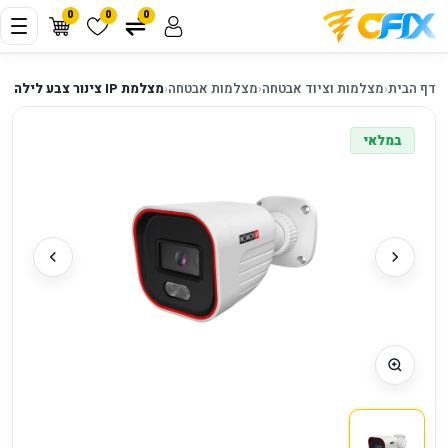
0
0
0
דף הבית
‹
מצלמות וציוד אבטחה
‹
מצלמות אבטחה
‹
מצלמת IP צינור צבע לילה 2 מגה פיקסל Provision BSH-320IPBN-28
במלאי