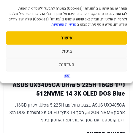
מעבד
Intel® Core™ Ultra 5 Processor
האתר עושה שימוש ב "עוגיות" (Cookies) במטרה לתפעל ולשפר את האתר,
225h
להראות לכם פרסום הקשור להעדפותיכם על סמך הרגלי הגלישה והפרופיל שלכם
ולמטרות אנלטיות. חברת באג עושה שימוש ב "עוגיות" (Cookies) שלה ושל צדדים
Intel® AI Boost NPU
Neural Processor
שלישיים. מידע נוסף ניתן למצוא ב
מדיניות הפרטיות
אחסון ראשי
512GB NVME GEN4
אישור
נפח זיכרון
16GB DDR5
ביטול
מאיץ גרפי
Intel® Arc™ Graphics
העדפות
כונן אופטי
ללא
תקנון
נייד ASUS UX3405CA Ultra 5 225H 16GB
512NVME 14 3K OLED DOS Blue
ASUS UX3405CA בצבע כחול עם Ultra 5 225H, זיכרון 16GB,
אחסון 512GB NVMe, מסך 14 אינץ׳ 3K OLED ומערכת DOS הוא
דגם קומפקטי עם מסך איכותי ונפח אחסון בינוני.