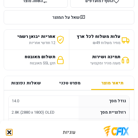
הוסף למועדפים
השווה מוצר
שאל על המוצר
עלות משלוח לכל ארץ
אחריות יבואן רשמי
מחיר משלוח ₪49
12 חודשי אחריות
תמיכה ושירות
תשלום מאובטח
מענה מהיר ומקצועי
תקן SSL מאובטח
תיאור מוצר
מפרט טכני
שאלות נפוצות
גודל מסך
14.0
רזולוציית מסך
2.8K (2880 x 1800) OLED
סוג מסך
OLED
עוגיות
Intel 5 Series
CPUTYPE