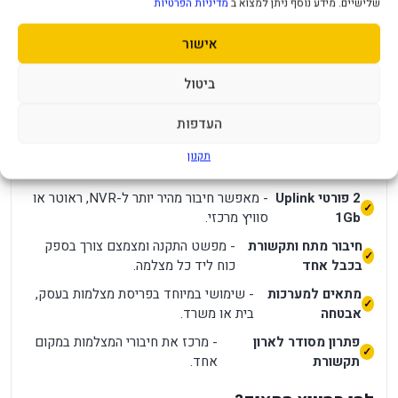
Provision PoES-08120C+2GI הוא סוויץ PoE למערכות מצלמות
שלישיים. מידע נוסף ניתן למצוא ב
מדיניות הפרטיות
ורשת, עם 8 פורטים 10/100 לציוד קצה ושני פורטי Uplink
אישור
במהירות 1Gb. הוא מיועד לחיבור מצלמות IP או ציוד רשת תואם
תוך העברת תקשורת ומתח דרך כבל רשת אחד.
ביטול
יתרונות מרכזיים
העדפות
8 פורטי
- מתאים לחיבור מספר מצלמות IP או התקנים
תקנון
PoE
תומכי PoE.
2 פורטי Uplink
- מאפשר חיבור מהיר יותר ל-NVR, ראוטר או
1Gb
סוויץ מרכזי.
חיבור מתח ותקשורת
- מפשט התקנה ומצמצם צורך בספק
בכבל אחד
כוח ליד כל מצלמה.
מתאים למערכות
- שימושי במיוחד בפריסת מצלמות בעסק,
אבטחה
בית או משרד.
פתרון מסודר לארון
- מרכז את חיבורי המצלמות במקום
תקשורת
אחד.