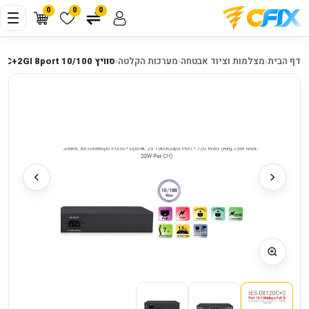
0
0
0
דף הבית
‹
מצלמות וציוד אבטחה
‹
מערכות הקלטה
‹
סוויץ 2PORT UPLOAD 1GB + Provision PoES-08120C+2GI 8port 10/100