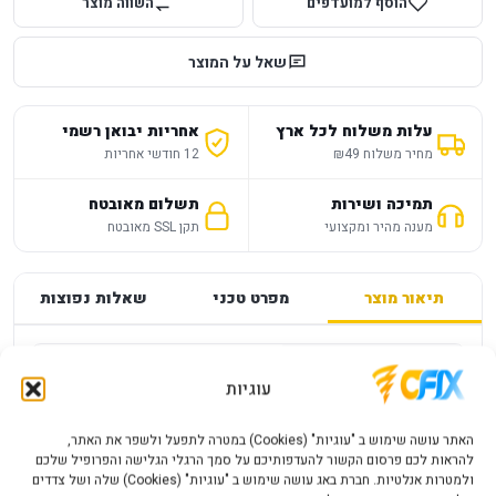
הוסף למועדפים
השווה מוצר
שאל על המוצר
עלות משלוח לכל ארץ
אחריות יבואן רשמי
מחיר משלוח ₪49
12 חודשי אחריות
תמיכה ושירות
תשלום מאובטח
מענה מהיר ומקצועי
תקן SSL מאובטח
תיאור מוצר
מפרט טכני
שאלות נפוצות
מפרט
—
עוגיות
סוויץ 2PORT UPLOAD 1GB + Provision
האתר עושה שימוש ב "עוגיות" (Cookies) במטרה לתפעל ולשפר את האתר,
PoES-08120C+2GI 8port 10/100
להראות לכם פרסום הקשור להעדפותיכם על סמך הרגלי הגלישה והפרופיל שלכם
ולמטרות אנלטיות. חברת באג עושה שימוש ב "עוגיות" (Cookies) שלה ושל צדדים