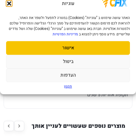
עוגיות
Plus Gold Fully Modular ATX 3.1
האתר עושה שימוש ב "עוגיות" (Cookies) במטרה לתפעל ולשפר את האתר,
מק"ט יצרן CP-9020273-EU
להראות לכם פרסום הקשור להעדפותיכם על סמך הרגלי הגלישה והפרופיל שלכם
WATT 750W
ולמטרות אנלטיות. חברת באג עושה שימוש ב "עוגיות" (Cookies) שלה ושל צדדים
תקנים 80 plus Gold
שלישיים. מידע נוסף ניתן למצוא ב
מדיניות הפרטיות
חיבור לכרטיס מסך 2X8 PIN
אישור
גודל מאוורר בס"מ 14
SILENT ZERO RPM Mode
ביטול
חיבורי MOLEX 4
חיבורי SATA 12
העדפות
CPU 12V EPS2X 4+4 PIN
תקנון
12V HPWR 1
תקופת אחריות 5 שנים
מוצרים נוספים שעשויים לעניין אותך