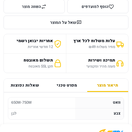
הוסף למועדפים
השווה מוצר
שאל על המוצר
עלות משלוח לכל ארץ
אחריות יבואן רשמי
מחיר משלוח ₪49
12 חודשי אחריות
תמיכה ושירות
תשלום מאובטח
מענה מהיר ומקצועי
תקן SSL מאובטח
תיאור מוצר
מפרט טכני
שאלות נפוצות
וואט
650W-750W
צבע
לבן
ספק כוח לבן Corsair RM750x SHIFT 80