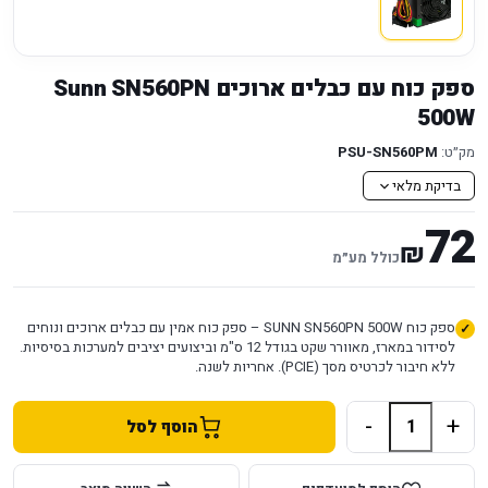
ספק כוח עם כבלים ארוכים Sunn SN560PN
500W
מק״ט:
PSU-SN560PM
בדיקת מלאי
72
₪
כולל מע״מ
ספק כוח SUNN SN560PN 500W – ספק כוח אמין עם כבלים ארוכים ונוחים
לסידור במארז, מאוורר שקט בגודל 12 ס"מ וביצועים יציבים למערכות בסיסיות.
ללא חיבור לכרטיס מסך (PCIE). אחריות לשנה.
-
+
הוסף לסל