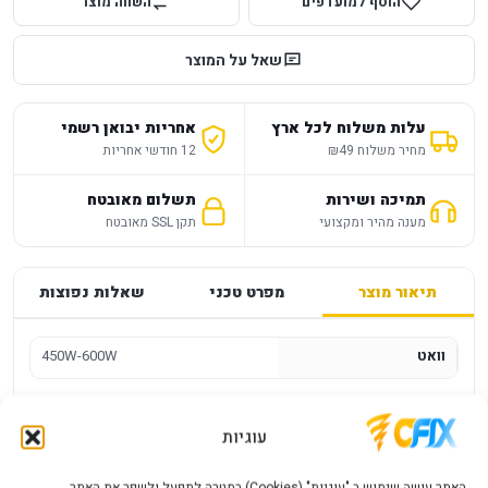
הוסף למועדפים
השווה מוצר
שאל על המוצר
עלות משלוח לכל ארץ
אחריות יבואן רשמי
מחיר משלוח ₪49
12 חודשי אחריות
תמיכה ושירות
תשלום מאובטח
מענה מהיר ומקצועי
תקן SSL מאובטח
תיאור מוצר
מפרט טכני
שאלות נפוצות
וואט
450W-600W
ספק כוח עם כבלים ארוכים Sunn SN560PN
עוגיות
500W
האתר עושה שימוש ב "עוגיות" (Cookies) במטרה לתפעל ולשפר את האתר,