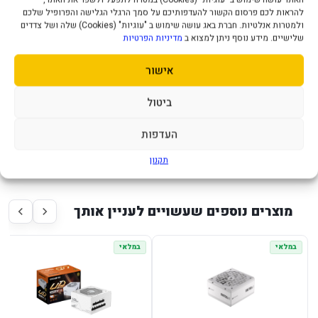
מק"ט יצרן SN560PN
להראות לכם פרסום הקשור להעדפותיכם על סמך הרגלי הגלישה והפרופיל שלכם
WATT 500W
ולמטרות אנלטיות. חברת באג עושה שימוש ב "עוגיות" (Cookies) שלה ושל צדדים
גודל מאוורר בס"מ 12
שלישיים. מידע נוסף ניתן למצוא ב
מדיניות הפרטיות
חיבורי MOLEX 2
אישור
חיבורי SATA 3
CPU 12V EPS 4PIN
ביטול
תקופת אחריות שנה
העדפות
*ללא חיבור PCIE (כרטיס מסך)*
תקנון
מוצרים נוספים שעשויים לעניין אותך
במלאי
במלאי