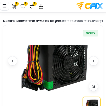
0
0
0
דף הבית
‹
רכיבי חומרה
‹
ספקי כח
‹
ספק כוח עם כבלים ארוכים Sunn SN560PN 500W
במלאי