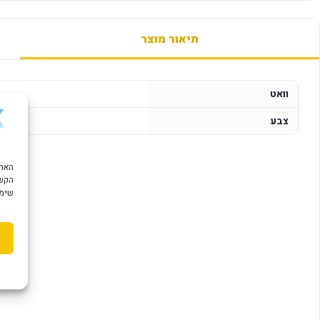
תיאור מוצר
וואט
צבע
הקשו
שימוש ב "עוגיות