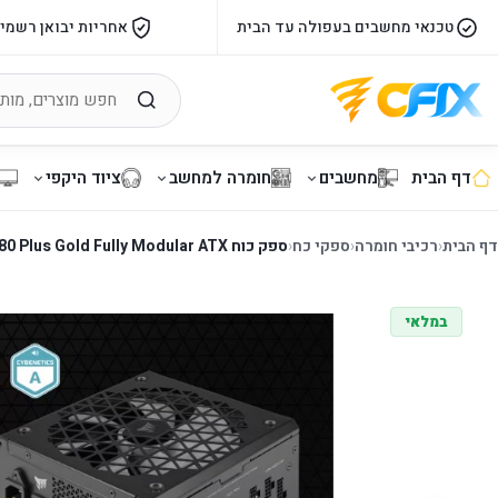
טכנאי מחשבים בעפולה עד הבית
אחריות יבואן רשמי
דף הבית
מחשבים
חומרה למחשב
ציוד היקפי
דף הבית
‹
רכיבי חומרה
‹
ספקי כח
‹
ספק כוח Corsair RM750x Shift 80 Plus Gold Fully Modular ATX
במלאי