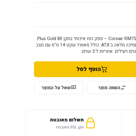
ספק כוח Corsair RM750x SHIFT 750W – ספק כוח איכותי בתקן 80 Plus Gold
עם עיצוב Fully Modular ותמיכה מלאה ב־ATX. כולל מאוורר שקט 14 ס"מ עם מצב
הוסף לסל
השווה מוצר
שאל על המוצר
תשלום מאובטח
תקן SSL מאובטח