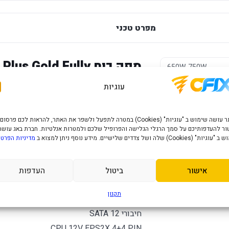
מפרט טכני
ספק כוח  Gold Fully
650W-750W
Modular ATX
עוגיות
שחור
מק"ט יצרן CP-9020251-EU
האתר עושה שימוש ב "עוגיות" (Cookies) במטרה לתפעל ולשפר את האתר, להראות לכם פרסום
WATT 750W
ר להעדפותיכם על סמך הרגלי הגלישה והפרופיל שלכם ולמטרות אנלטיות. חברת באג עושה
" (Cookies) שלה ושל צדדים שלישיים. מידע נוסף ניתן למצוא ב
תקנים 80 plus Gold
מדיניות הפרטי
חיבור לכרטיס מסך 2X8 PIN
גודל מאוורר בס"מ 14
אישור
ביטול
העדפות
SILENT ZERO RPM Mode
תקנון
חיבורי MOLEX 4
חיבורי SATA 12
CPU 12V EPS2X 4+4 PIN