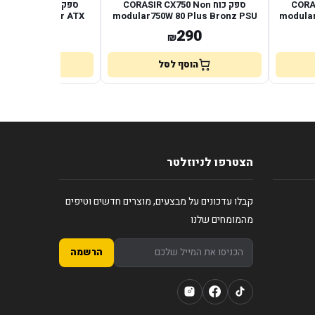
CORASI
ספק כוח CORASIR CX750 Non
ספק 1000x SHIFT
d Fully Modular ATX
modular750W 80 Plus Bronz PSU
modular
ATX3.1
792
290
₪
₪
הוסף לסל
הוסף לס
הצטרפו לניוזלטר
קבלו עדכונים על מבצעים, מוצרים חדשים וטיפים
מהמומחים שלנו
הרשמה