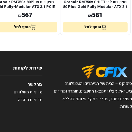
ספק כוח לבן Corsair RM750x SHIFT
ספק כוח rsair RM750e 80Plus
ld Fully-Modular ATX 3.1 PCIE
80 Plus Gold Fully Modular ATX 3.1
5.1
567
581
₪
₪
הוסף לסל
הוסף לסל
שירות לקוחות
סיפיקס – הבית של הגיימרים והטכנולוגיה
צור קשר
בישראל. אצלנו תמצאו מחשבים, חומרה ומחירים
מדיניות משלוחים
מעולים ביותר, עם ליווי מקצועי ותמיכה ללא
מדיניות החזרה
פשרות.