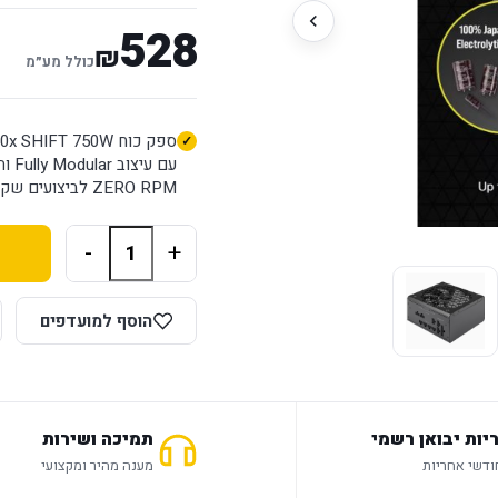
528
₪
כולל מע״מ
ZERO RPM לביצועים שקטים ויעילים. אחריות ל־5 שנים.
-
+
הוסף למועדפים
יות יבואן רשמי
תמיכה ושירות
מענה מהיר ומקצועי