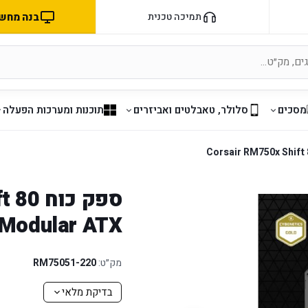
בנה מחשב 
תמיכה טכנית
מסכים
סלולר, טאבלטים ואביזרים
תוכנות ומערכות הפעלה
ספק כו
y Modular ATX
מק״ט:
220-RM75051
בדיקת מלאי