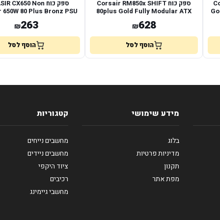
Co
ספק כוח Corsair RM850x SHIFT
ספק כוח R CX650 Non
 650W 80 Plus Bronz PSU
80plus Gold Fully Modular ATX
Go
ATX3.1
263
628
₪
₪
הוסף לסל
הוסף לסל
מידע שימושי
קטגוריות
בלוג
מחשבים נייחים
מדיניות פרטיות
מחשבים ניידים
תקנון
ציוד היקפי
מפת אתר
רכיבים
מחשבי גיימינג