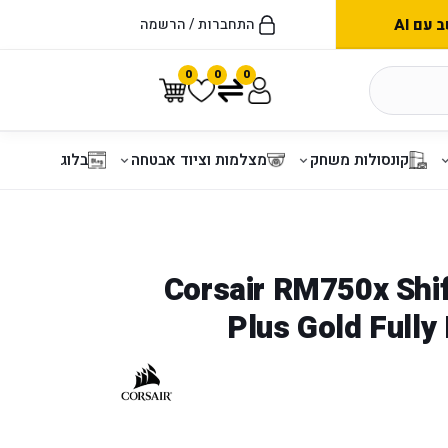
עם AI
התחברות / הרשמה
0
0
0
קונסולות משחק
מצלמות וציוד אבטחה
בלוג
ח Corsair RM750x Shift 80
Plus Gold Full