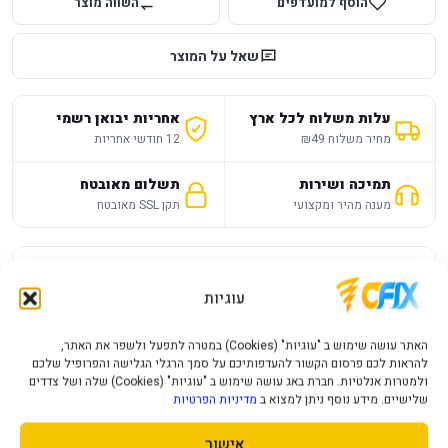
הוסף למועדפים
השווה מוצר
שאל על המוצר
עלות משלוח לכל ארץ
אחריות יבואן רשמי
מחיר משלוח ₪49
12 חודשי אחריות
תמיכה ושירות
תשלום מאובטח
מענה מהיר ומקצועי
תקן SSL מאובטח
תיאור מוצר
מפרט טכני
שאלות נפוצות
עוגיות
וואט
800W-1400W
האתר עושה שימוש ב "עוגיות" (Cookies) במטרה לתפעל ולשפר את האתר,
להראות לכם פרסום הקשור להעדפותיכם על סמך הרגלי הגלישה והפרופיל שלכם
צבע
שחור
ולמטרות אנלטיות. חברת באג עושה שימוש ב "עוגיות" (Cookies) שלה ושל צדדים
שלישיים. מידע נוסף ניתן למצוא ב
מדיניות הפרטיות
ספק כוח Corsair RM850X SHIFT 80 PLUS
אישור