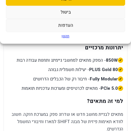
Gold Fully Modullar PCIE 5.0
ביטול
Corsair RM850X SHIFT הוא ספק כוח 850W בתקן 80 PLUS
Gold, בתצורה מודולרית מלאה ותמיכה ב-PCIe 5.0. סדרת SHIFT
העדפות
מיועדת לבניות מחשב נקיות יותר, במיוחד כאשר רוצים ניהול כבלים
נוח במארז תואם.
תקנון
יתרונות מרכזיים
850W
- הספק מתאים למחשבי גיימינג ותחנות עבודה רבות
80 PLUS Gold
- יעילות חשמלית גבוהה
Fully Modular
- חיבור רק של הכבלים הדרושים
PCIe 5.0
- מתאים לכרטיסים ומערכות עדכניות תואמות
למי זה מתאים?
מתאים לבניית מחשב חדש או שדרוג ספק במערכת חזקה. חשוב
לוודא תאימות פיזית של מבנה SHIFT למארז וחיבורי החשמל
הנדרשים.