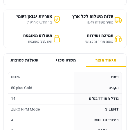
עלות משלוח לכל ארץ
אחריות יבואן רשמי
מחיר משלוח ₪49
12 חודשי אחריות
תמיכה ושירות
תשלום מאובטח
מענה מהיר ומקצועי
תקן SSL מאובטח
תיאור מוצר
מפרט טכני
שאלות נפוצות
וואט
850W
תקנים
80 plus Gold
גודל מאוורר בס"מ
14
ZERO RPM Mode
SILENT
חיבורי MOLEX
4