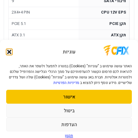
חיבורי SATA
9
2X4+4 PIN
CPU 12V EPS
תקן PCIE
PCIE 5.1
תקן ATX
ATX 3.1
1
12VHPWR
עוגיות
ספק כוח Corsair RM850x SHIFT 80plus
האתר עושה שימוש ב "עוגיות" (Cookies) במטרה לתפעל ולשפר את האתר,
Gold Fully Modular ATX ATX3.1
להראות לכם פרסום הקשור להעדפותיכם על סמך הרגלי הגלישה והפרופיל שלכם
ולמטרות אנלטיות. חברת באג עושה שימוש ב "עוגיות" (Cookies) שלה ושל צדדים
שלישיים. מידע נוסף ניתן למצוא ב
מדיניות הפרטיות
Corsair RM850x SHIFT הוא ספק כוח 850W בתקן 80Plus
Gold, Fully Modular, ATX 3.1. סדרת SHIFT מיועדת לניהול
אישור
כבלים נוח יותר במארזים תואמים.
ביטול
יתרונות מרכזיים
העדפות
850W
- מתאים לרוב מערכות הגיימינג החזקות.
תקנון
80Plus Gold
- יעילות טובה.