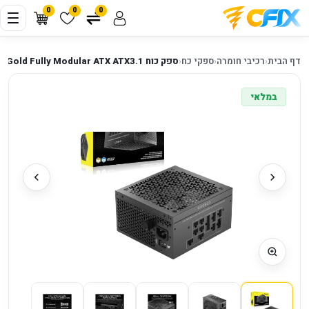
0
0
0
דף הבית
‹
רכיבי חומרה
‹
ספקי כח
‹
ספק כוח Corsair RM850x SHIFT 80plus Gold Fully Modular ATX ATX3.1
במלאי