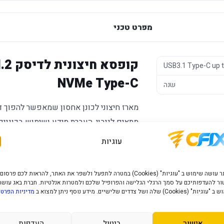
מפרט טכני
קופס
USB3.1 Type-C up 
NVMe Type-C
שנה
מתאים לגיבוי, העברת מידע ושימוש בכונני
עוגיות
יתרונות מרכזיים
מאפשר שימוש בכונן חיצוני ללא התקנה פני
האתר עושה שימוש ב "עוגיות" (Cookies) במטרה לתפעל ולשפר את האתר, להראות לכם פרסום
ר להעדפותיכם על סמך הרגלי הגלישה והפרופיל שלכם ולמטרות אנלטיות. חברת באג עושה
מתאים לגיבוי והעברת מידע בין מחשבים.
" (Cookies) שלה ושל צדדים שלישיים. מידע נוסף ניתן למצוא ב
מדיניות הפרטי
חיבור חיצוני נוח לעמדת מחשב.
USB3.1 Type-C up to 10GBPS
אישור
ביטול
העדפות