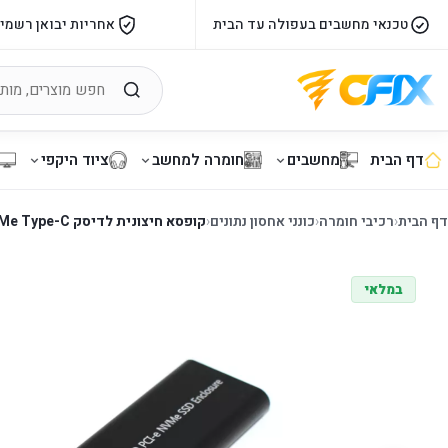
טכנאי מחשבים בעפולה עד הבית
אחריות יבואן רשמי
דף הבית
מחשבים
חומרה למחשב
ציוד היקפי
דף הבית
‹
רכיבי חומרה
‹
כונני אחסון נתונים
‹
קופסא חיצונית לדיסק Gold Touch USB3.1 To M.2 NVMe Type-C
במלאי