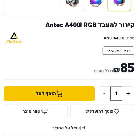
קירור למעבד Antec A400I RGB
מק״ט:
AN3-A400I
בדיקת מלאי
85
₪
כולל מע״מ
-
+
הוסף לסל
הוסף למועדפים
השווה מוצר
שאל על המוצר