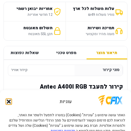
עלות משלוח לכל ארץ
אחריות יבואן רשמי
מחיר משלוח ₪49
12 חודשי אחריות
תמיכה ושירות
תשלום מאובטח
מענה מהיר ומקצועי
תקן SSL מאובטח
תיאור מוצר
מפרט טכני
שאלות נפוצות
סוגי קירור
קירור אוויר
קירור למעבד Antec A400I RGB
תאימות למעבדי AMD AM4/AM5
עוגיות
תאימות למעבדי INTEL115X,1200,1700 ,1851
גודל מאורר 120mm
האתר עושה שימוש ב "עוגיות" (Cookies) במטרה לתפעל ולשפר את האתר,
מק"ט יצרן 0-761345-10913-0
להראות לכם פרסום הקשור להעדפותיכם על סמך הרגלי הגלישה והפרופיל שלכם
ולמטרות אנלטיות. חברת באג עושה שימוש ב "עוגיות" (Cookies) שלה ושל צדדים
גובה Clearance במ"מ 155
שלישיים. מידע נוסף ניתן למצוא ב
מדיניות הפרטיות