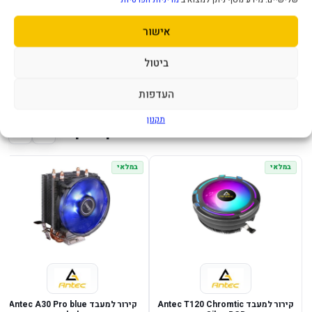
מספר מאוררים 1
up to 150W
אישור
הערה 4 Heat Pipes, Aluminum Fins
תקופת אחריות שנה
ביטול
העדפות
תקנון
מוצרים נוספים שעשויים לעניין אותך
במלאי
במלאי
קירור למעבד Antec T120 Chromtic
קירור למעבד Antec A30 Pro blue