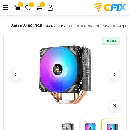
0
0
0
דף הבית
‹
רכיבי חומרה
‹
פתרונות קירור
‹
קירור למעבד Antec A400I RGB
במלאי