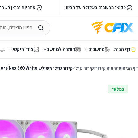
טכנאי מחשבים בעפולה עד הבית
אחריות יבואן רשמי
דף הבית
מחשבים
חומרה למחשב
ציוד היקפי
דף הבית
‹
פתרונות קירור
‹
קירור נוזלי
‹
קירור נוזלי משולש Cooler Master MasterLiquid Core Nex 360 White
במלאי