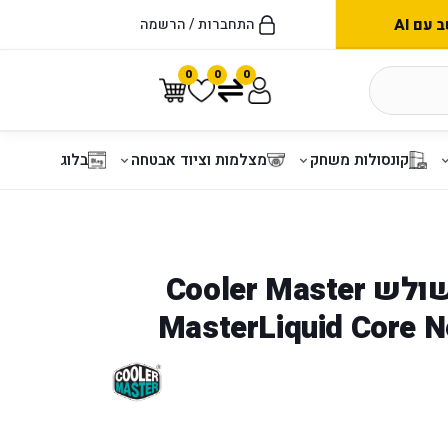
עם AI
התחברות / הרשמה
0
0
0
קונסולות משחק
מצלמות וציוד אבטחה
בלוג
קירור נוזלי משולש Cooler Master
MasterLiquid Core N