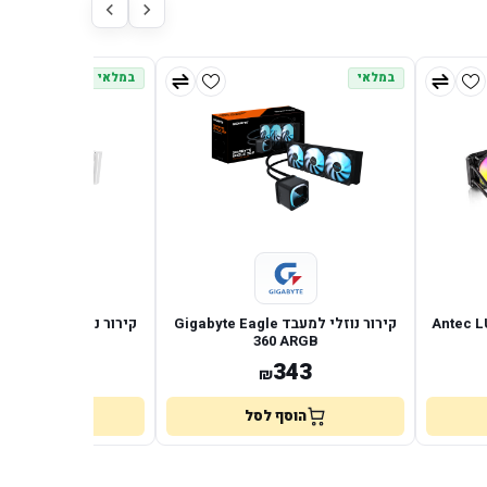
במלאי
במלאי
ש Antec LUNA 360
קירור נוזלי למעבד Gigabyte Eagle
קירור 
0 Ice ARGB
360 ARGB
343
343
₪
₪
הוסף לסל
הוסף לס