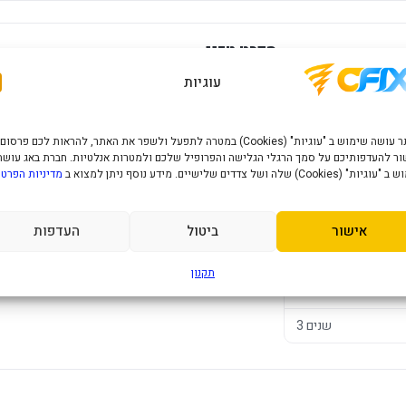
מפרט טכני
עוגיות
קירור נו
3
האתר עושה שימוש ב "עוגיות" (Cookies) במטרה לתפעל ולשפר את האתר, להראות לכם פרסום
Nex 360 White
up to 280W
ר להעדפותיכם על סמך הרגלי הגלישה והפרופיל שלכם ולמטרות אנלטיות. חברת באג עושה
" (Cookies) שלה ושל צדדים שלישיים. מידע נוסף ניתן למצוא ב
מדיניות הפרטי
AMD AM5, AM4
תכונות המוצר:
ARGB
אישור
ביטול
העדפות
מבצע! 3 יח' ומעלה לפי 190 ש"ח ליח'
120
תקנון
83.6
3 שנים