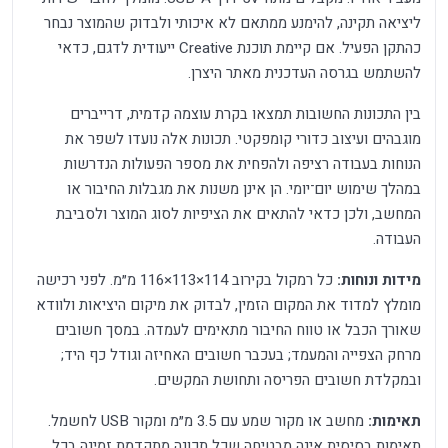
ליציאה תקינה, להימנע ממתאם לא איכותי ולבדוק שהמוצר נבחר
כהתקן הפעיל. אם קיימת תוכנת Creative ייעודית לדגם, כדאי
להשתמש בגרסה העדכנית מאתר היצרן.
בין התכונות החשובות תמצאו בקרת עוצמה קדמית, דרייברים
מוגבהים ועיצוב כדורי קומפקטי. תכונות אלה נועדו לשפר את
הנוחות בעבודה רציפה ולהפחית את מספר הפעולות הנדרשות
במהלך שימוש יום־יומי. הן אינן משנות את מגבלות החיבור או
המחשב, ולכן כדאי להתאים את הציפיות לסוג המוצר ולסביבת
העבודה.
מידות ונוחות:
כל רמקול בקירוב 114×113×116 מ״מ. לפני רכישה
מומלץ למדוד את המקום הזמין, לבדוק את מיקום היציאות ולוודא
שאורך הכבל או טווח החיבור מתאימים לעמדה. במסך חשובים
מרחק הצפייה והמעמד; בעכבר חשובים האחיזה וגודל כף היד;
ובמקלדת חשובים הפריסה ותחושת המקשים.
תאימות:
מחשב או מקור שמע עם 3.5 מ״מ ומקור USB לחשמל.
תאימות בסיסית אינה מבטיחה שכל תכונה מתקדמת זמינה בכל