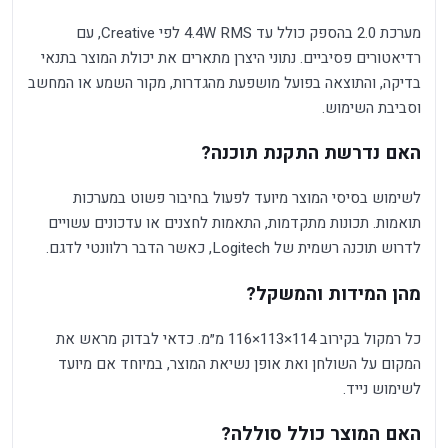
מערכת 2.0 בהספק כולל עד 4.4W RMS לפי Creative, עם
רדיאטורים פסיביים. נתוני היצרן מתארים את יכולת המוצר בתנאי
בדיקה, והתוצאה בפועל מושפעת מהגדרות, מקור השמע או המחשב
וסביבת השימוש.
האם נדרשת התקנת תוכנה?
לשימוש בסיסי המוצר מיועד לפעול בחיבור פשוט במערכות
תואמות. תכונות מתקדמות, התאמות לחצנים או עדכונים עשויים
לדרוש תוכנה רשמית של Logitech, כאשר הדבר רלוונטי לדגם.
מהן המידות והמשקל?
כל רמקול בקירוב 114×113×116 מ״מ. כדאי לבדוק מראש את
המקום על השולחן ואת אופן נשיאת המוצר, במיוחד אם מיועד
לשימוש נייד.
האם המוצר כולל סוללה?