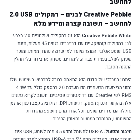
למחשב
Creative Pebble לבנים – רמקולים USB ‏2.0
למחשב – תשובה קצרה ומידע מלא
Creative Pebble White
הוא זוג רמקולים שולחניים 2.0 בצבע
לבן. רמקולים קומפקטיים עם דרייברים בזווית 45 מעלות, הזנת
USB ושמע אנלוגי. המוצר מיועד למי שרוצה פתרון ממותג ומוכר
שניתן לשלב בעמדת עבודה, לימודים, משחק או בידור בלי תהליך
התקנה מסובך.
היתרון המרכזי של הדגם הוא התאמה ברורה לתרחיש השימוש שלו.
נתוני הביצועים הרשמיים הם מערכת 2.0 בהספק כולל עד 4.4W
RMS לפי Creative, עם רדיאטורים פסיביים. חשוב לקרוא נתונים
אלה בהקשר הנכון: הספק, רגישות, DPI, רזולוציה, קצב רענון או זמן
סוללה הם מדדים שונים, וכל אחד מהם מושפע מהגדרות
המשתמש, מחומרת המחשב ומאופן החיבור.
חיבור ותפעול:
USB-A לחשמל ותקע 3.5 מ״מ לשמע; USB אינו
מעביר אודיו. מקבלים מתח 5V דרך USB-A. מומלץ לחבר ישירות