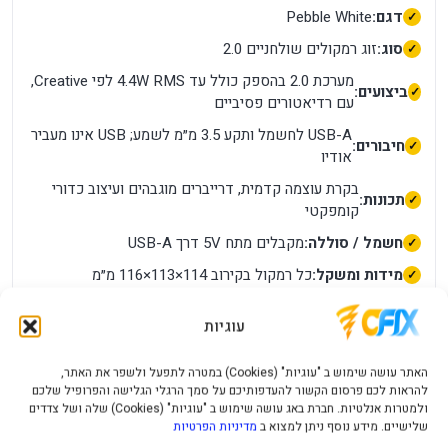
דגם:
Pebble White
סוג:
זוג רמקולים שולחניים 2.0
מערכת 2.0 בהספק כולל עד 4.4W RMS לפי Creative,
ביצועים:
עם רדיאטורים פסיביים
USB-A לחשמל ותקע 3.5 מ״מ לשמע; USB אינו מעביר
חיבורים:
אודיו
בקרת עוצמה קדמית, דרייברים מוגבהים ועיצוב כדורי
תכונות:
קומפקטי
חשמל / סוללה:
מקבלים מתח 5V דרך USB-A
מידות ומשקל:
כל רמקול בקירוב 114×113×116 מ״מ
תאימות:
מחשב או מקור שמע עם 3.5 מ״מ ומקור USB לחשמל
עוגיות
מה חשוב לדעת לפני הרכישה?
נדרשת יציאת אוזניות/Line-Out של 3.5 מ״מ; אין Bluetooth,
האתר עושה שימוש ב "עוגיות" (Cookies) במטרה לתפעל ולשפר את האתר,
להראות לכם פרסום הקשור להעדפותיכם על סמך הרגלי הגלישה והפרופיל שלכם
סאב-וופר או כניסת USB Audio בנוסף, מומלץ לבדוק את מספר
ולמטרות אנלטיות. חברת באג עושה שימוש ב "עוגיות" (Cookies) שלה ושל צדדים
החלק, צבע המוצר וסוג המחבר בתמונות ובאריזה. יצרנים עשויים
שלישיים. מידע נוסף ניתן למצוא ב
מדיניות הפרטיות
לשווק גרסאות אזוריות דומות בשם, אך עם מחבר, אביזרים או