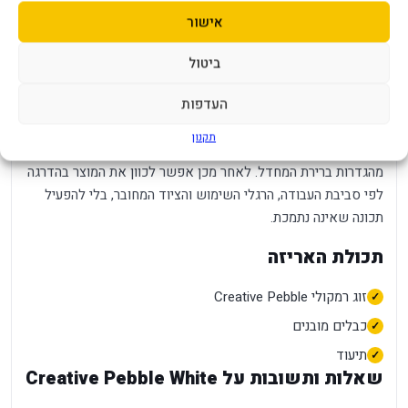
תמיכת תוכנה שונים.
אישור
הביצועים בפועל תלויים גם בסביבת השימוש. קצב, רזולוציה,
ביטול
קליטה, זמן סוללה ובהירות מרביים דורשים ציוד, כבלים והגדרות
העדפות
תואמים. התקנה נכונה ועדכון מערכת מסייעים לקבל תוצאה עקבית
יותר. לפני הפעלה ראשונה מומלץ לקרוא את מדריך היצרן, לבדוק
תקנון
עדכוני תוכנה או קושחה, לסדר כבלים כך שלא יימתחו, ולהתחיל
מהגדרות ברירת המחדל. לאחר מכן אפשר לכוון את המוצר בהדרגה
לפי סביבת העבודה, הרגלי השימוש והציוד המחובר, בלי להפעיל
תכונה שאינה נתמכת.
תכולת האריזה
זוג רמקולי Creative Pebble
כבלים מובנים
תיעוד
שאלות ותשובות על Creative Pebble White