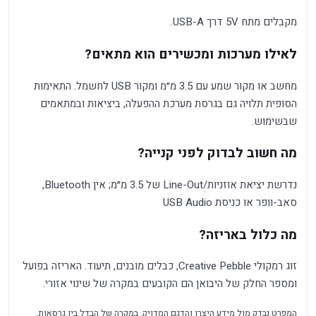
מקבלים מתח 5V דרך USB-A.
לאילו מערכות ומכשירים הוא מתאים?
מחשב או מקור שמע עם 3.5 מ״מ ומקור USB לחשמל. התאימות
הסופית תלויה גם בגרסת מערכת ההפעלה, ביציאות ובמתאמים
שבשימוש.
מה חשוב לבדוק לפני קנייה?
נדרשת יציאת אוזניות/Line-Out של 3.5 מ״מ; אין Bluetooth,
סאב-וופר או כניסת USB Audio
מה כלול באריזה?
זוג רמקולי Creative Pebble, כבלים מובנים, תיעוד. האריזה בפועל
ומספר החלק של היבואן הם הקובעים במקרה של שינוי אזורי.
המפרט נבדק מול מידע היצרן והדגם המדויק. במקרה של הבדל בין גרסאות,