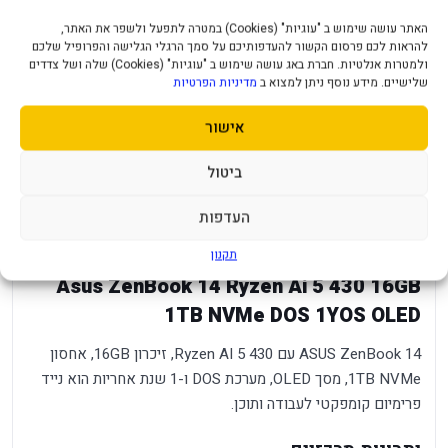
מעבד
AMD Ryzen™ AI 5 430
האתר עושה שימוש ב "עוגיות" (Cookies) במטרה לתפעל ולשפר את האתר,
להראות לכם פרסום הקשור להעדפותיכם על סמך הרגלי הגלישה והפרופיל שלכם
Neural Processor
AMD XDNA™ NPU
ולמטרות אנלטיות. חברת באג עושה שימוש ב "עוגיות" (Cookies) שלה ושל צדדים
שלישיים. מידע נוסף ניתן למצוא ב
מדיניות הפרטיות
Up To 50 Tops
Neural Processor
TOPS
אישור
אחסון ראשי
1TB NVME GEN4
ביטול
נפח זיכרון
16GB DDR5
העדפות
חיבורי תצוגה
1X USB4 TYPE C 1X DP 1X HDMI
תקנון
Asus ZenBook 14 Ryzen Ai 5 430 16GB
1TB NVMe DOS 1YOS OLED
ASUS ZenBook 14 עם Ryzen AI 5 430, זיכרון 16GB, אחסון
1TB NVMe, מסך OLED, מערכת DOS ו-1 שנת אחריות הוא נייד
פרימיום קומפקטי לעבודה ותוכן.