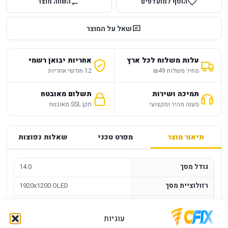
הוסף למועדפים
השווה מוצר
שאל על המוצר
עלות משלוח לכל ארץ
אחריות יבואן רשמי
מחיר משלוח ₪49
12 חודשי אחריות
תמיכה ושירות
תשלום מאובטח
מענה מהיר ומקצועי
תקן SSL מאובטח
תיאור מוצר
מפרט טכני
שאלות נפוצות
גודל מסך
14.0
רזולוציית מסך
1920x1200 OLED
סוג מסך
OLED
עוגיות
AMD Ryzen AI 5
CPUTYPE