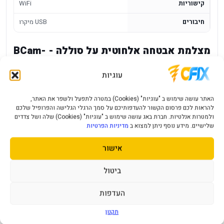
קישוריות
WiFi
חיבורים
מיקרו USB
מצלמת אבטחה אלחוטית על סוללה - BCam-
05
עוגיות
מצלמת אבטחה אלחוטית BCam-05 הפועלת על סוללה, מתאימה
למעקב באזורים שבהם רוצים התקנה נקייה ופשוטה יותר. היא
האתר עושה שימוש ב "עוגיות" (Cookies) במטרה לתפעל ולשפר את האתר,
להראות לכם פרסום הקשור להעדפותיכם על סמך הרגלי הגלישה והפרופיל שלכם
מיועדת לשימושים ביתיים ועסקיים קלים, במיוחד כאשר אין נקודת
ולמטרות אנלטיות. חברת באג עושה שימוש ב "עוגיות" (Cookies) שלה ושל צדדים
חשמל זמינה ליד מקום ההתקנה או כאשר רוצים להימנע מפריסת
שלישיים. מידע נוסף ניתן למצוא ב
מדיניות הפרטיות
כבלים.
אישור
יתרונות מרכזיים
ביטול
עבודה אלחוטית על סוללה להתקנה גמישה.
העדפות
מתאימה לניטור כניסות, חדרים ואזורים חיצוניים מוגנים בהתאם
להתקנה.
תקנון
פתרון נוח למי שמעדיף התקנה מינימלית.