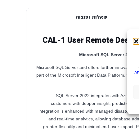
שאלות נפוצות
CAL-1 User Remote Deskt
Microsoft SQL Server 2022 i
Microsoft SQL Server and offers further innovations in
ות
part of the Microsoft Intelligent Data Platform, whic
SQL Server 2022 integrates with Azure Sy
customers with deeper insight, prediction an
integration is enhanced with managed disaster r
and real-time analytics, allowing database adm
greater flexibility and minimal end-user impact. 