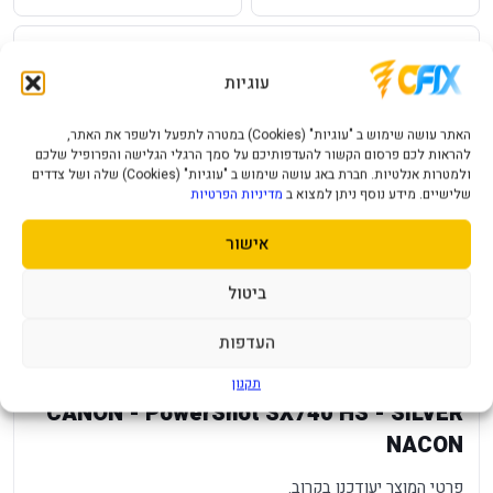
שאל על המוצר
עוגיות
עלות משלוח לכל ארץ
אחריות יבואן רשמי
האתר עושה שימוש ב "עוגיות" (Cookies) במטרה לתפעל ולשפר את האתר,
מחיר משלוח ₪49
12 חודשי אחריות
להראות לכם פרסום הקשור להעדפותיכם על סמך הרגלי הגלישה והפרופיל שלכם
ולמטרות אנלטיות. חברת באג עושה שימוש ב "עוגיות" (Cookies) שלה ושל צדדים
תמיכה ושירות
תשלום מאובטח
שלישיים. מידע נוסף ניתן למצוא ב
מדיניות הפרטיות
מענה מהיר ומקצועי
תקן SSL מאובטח
אישור
תיאור מוצר
מפרט טכני
שאלות נפוצות
ביטול
העדפות
מפרט
—
תקנון
CANON - PowerShot SX740 HS - SILVER
NACON
פרטי המוצר יעודכנו בקרוב.