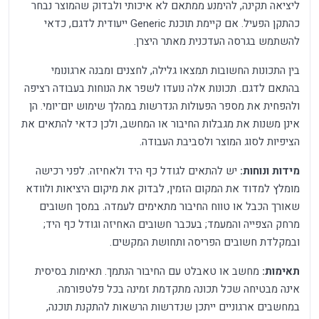
ליציאה תקינה, להימנע ממתאם לא איכותי ולבדוק שהמוצר נבחר
כהתקן הפעיל. אם קיימת תוכנת Generic ייעודית לדגם, כדאי
להשתמש בגרסה העדכנית מאתר היצרן.
בין התכונות החשובות תמצאו גלילה, לחצנים ומבנה ארגונומי
בהתאם לדגם. תכונות אלה נועדו לשפר את הנוחות בעבודה רציפה
ולהפחית את מספר הפעולות הנדרשות במהלך שימוש יום־יומי. הן
אינן משנות את מגבלות החיבור או המחשב, ולכן כדאי להתאים את
הציפיות לסוג המוצר ולסביבת העבודה.
מידות ונוחות:
יש להתאים לגודל כף היד ולאחיזה. לפני רכישה
מומלץ למדוד את המקום הזמין, לבדוק את מיקום היציאות ולוודא
שאורך הכבל או טווח החיבור מתאימים לעמדה. במסך חשובים
מרחק הצפייה והמעמד; בעכבר חשובים האחיזה וגודל כף היד;
ובמקלדת חשובים הפריסה ותחושת המקשים.
תאימות:
מחשב או טאבלט עם החיבור הנתמך. תאימות בסיסית
אינה מבטיחה שכל תכונה מתקדמת זמינה בכל פלטפורמה.
במחשבים ארגוניים ייתכן שנדרשות הרשאות להתקנת תוכנה,