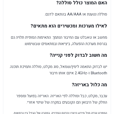
האם המוצר כולל סוללה?
סוללה נטענת או AA/AAA בהתאם לדגם.
לאילו מערכות ומכשירים הוא מתאים?
מחשב או טאבלט עם החיבור הנתמך. התאימות הסופית תלויה גם
בגרסת מערכת ההפעלה, ביציאות ובמתאמים שבשימוש.
מה חשוב לבדוק לפני קנייה?
יש לבדוק התאמה לימין/שמאל, סוג מקלט, סוללה ותמיכת תוכנה.
Bluetooth ו-2.4GHz אינם אותו חיבור
מה כלול באריזה?
עכבר, מקלט, כבל וסוללה לפי האריזה. האריזה בפועל ומספר
החלק של היבואן הם הקובעים במקרה של שינוי אזורי.
המפרט נבדק מול מידע היצרן והדגם המדויק. במקרה של הבדל בין גרסאות,