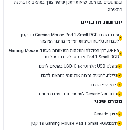
ובמחשבים עם מעט יציאות ייתכן שיהיה צורך במתאם או ברכזת
מתאימה.
יתרונות מרכזיים
עכבר מדגם Gaming Mouse Pad 1 Small RGB פד קטן
לעבודה, גלישה ושימוש יומיומי בחיבור המוצהר
ה-DPI, זמן הסוללה והתכונות המוצהרות בעמוד: Gaming Mouse
Pad 1 Small RGB פד קטן לעכבר ומקלדת
מקלט USB אלחוטי או USB-C בהתאם לדגם
גלילה, לחצנים ומבנה ארגונומי בהתאם לדגם
צבע: לפי הדגם
תכנון של Generic לשימוש נוח בעמדת מחשב
מפרט טכני
יצרן:
Generic
דגם:
Gaming Mouse Pad 1 Small RGB פד קטן