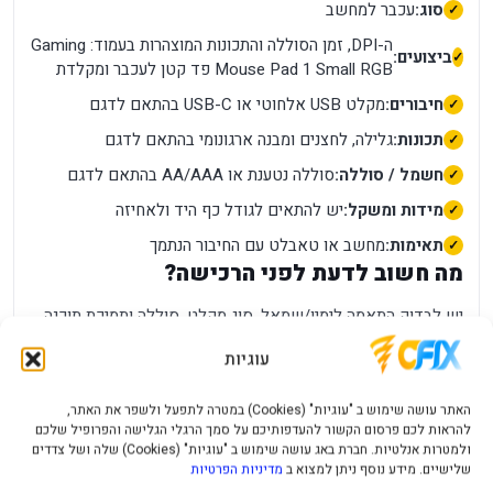
סוג:
עכבר למחשב
ה-DPI, זמן הסוללה והתכונות המוצהרות בעמוד: Gaming
ביצועים:
Mouse Pad 1 Small RGB פד קטן לעכבר ומקלדת
חיבורים:
מקלט USB אלחוטי או USB-C בהתאם לדגם
תכונות:
גלילה, לחצנים ומבנה ארגונומי בהתאם לדגם
חשמל / סוללה:
סוללה נטענת או AA/AAA בהתאם לדגם
מידות ומשקל:
יש להתאים לגודל כף היד ולאחיזה
תאימות:
מחשב או טאבלט עם החיבור הנתמך
מה חשוב לדעת לפני הרכישה?
יש לבדוק התאמה לימין/שמאל, סוג מקלט, סוללה ותמיכת תוכנה.
Bluetooth ו-2.4GHz אינם אותו חיבור בנוסף, מומלץ לבדוק את
עוגיות
מספר החלק, צבע המוצר וסוג המחבר בתמונות ובאריזה. יצרנים
עשויים לשווק גרסאות אזוריות דומות בשם, אך עם מחבר, אביזרים
האתר עושה שימוש ב "עוגיות" (Cookies) במטרה לתפעל ולשפר את האתר,
או תמיכת תוכנה שונים.
להראות לכם פרסום הקשור להעדפותיכם על סמך הרגלי הגלישה והפרופיל שלכם
ולמטרות אנלטיות. חברת באג עושה שימוש ב "עוגיות" (Cookies) שלה ושל צדדים
הביצועים בפועל תלויים גם בסביבת השימוש. קצב, רזולוציה,
שלישיים. מידע נוסף ניתן למצוא ב
מדיניות הפרטיות