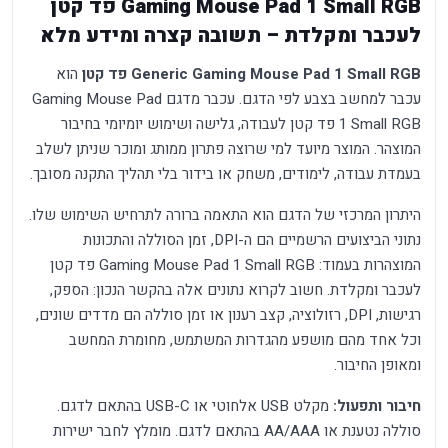
Gaming Mouse Pad 1 Small RGB פד קטן
לעכבר ומקלדת – תשובה קצרה ומידע מלא
Generic Gaming Mouse Pad 1 Small RGB פד קטן
הוא
עכבר למחשב בצבע לפי הדגם. עכבר מדגם Gaming Mouse Pad
1 Small RGB פד קטן לעבודה, גלישה ושימוש יומיומי בחיבור
המוצהר. המוצר מיועד למי שרוצה פתרון ממותג ומוכר שניתן לשלב
בעמדת עבודה, לימודים, משחק או בידור בלי תהליך התקנה מסובך.
היתרון המרכזי של הדגם הוא התאמה ברורה לתרחיש השימוש שלו.
נתוני הביצועים הרשמיים הם ה-DPI, זמן הסוללה והתכונות
המוצהרות בעמוד: Gaming Mouse Pad 1 Small RGB פד קטן
לעכבר ומקלדת. חשוב לקרוא נתונים אלה בהקשר הנכון: הספק,
רגישות, DPI, רזולוציה, קצב רענון או זמן סוללה הם מדדים שונים,
וכל אחד מהם מושפע מהגדרות המשתמש, מחומרת המחשב
ומאופן החיבור.
חיבור ותפעול:
מקלט USB אלחוטי או USB-C בהתאם לדגם.
סוללה נטענת או AA/AAA בהתאם לדגם. מומלץ לחבר ישירות