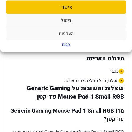
קליטה, זמן סוללה ובהירות מרביים דורשים ציוד, כבלים והגדרות
אישור
תואמים. התקנה נכונה ועדכון מערכת מסייעים לקבל תוצאה עקבית
יותר. לפני הפעלה ראשונה מומלץ לקרוא את מדריך היצרן, לבדוק
ביטול
עדכוני תוכנה או קושחה, לסדר כבלים כך שלא יימתחו, ולהתחיל
מהגדרות ברירת המחדל. לאחר מכן אפשר לכוון את המוצר בהדרגה
העדפות
לפי סביבת העבודה, הרגלי השימוש והציוד המחובר, בלי להפעיל
תקנון
תכונה שאינה נתמכת.
תכולת האריזה
עכבר
מקלט, כבל וסוללה לפי האריזה
שאלות ותשובות על Generic Gaming
Mouse Pad 1 Small RGB פד קטן
מהו Generic Gaming Mouse Pad 1 Small RGB
פד קטן?