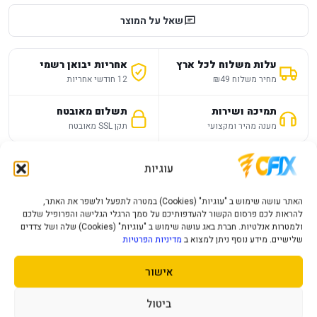
שאל על המוצר
עלות משלוח לכל ארץ
אחריות יבואן רשמי
מחיר משלוח ₪49
12 חודשי אחריות
תמיכה ושירות
תשלום מאובטח
מענה מהיר ומקצועי
תקן SSL מאובטח
עוגיות
תיאור מוצר
מפרט טכני
שאלות נפוצות
האתר עושה שימוש ב "עוגיות" (Cookies) במטרה לתפעל ולשפר את האתר,
מפרט
—
להראות לכם פרסום הקשור להעדפותיכם על סמך הרגלי הגלישה והפרופיל שלכם
ולמטרות אנלטיות. חברת באג עושה שימוש ב "עוגיות" (Cookies) שלה ושל צדדים
שלישיים. מידע נוסף ניתן למצוא ב
מדיניות הפרטיות
משקפי VR Meta Quest 3S בנפח 128GB
אישור
משקפי Meta Quest 3S בנפח 128GB לחוויית מציאות מדומה
עצמאית, משחקים, אפליקציות ותוכן VR בלי צורך בעמדת מחשב
ביטול
מסובכת לשימוש בסיסי.