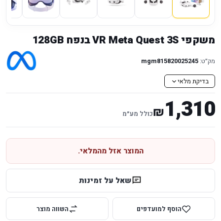
משקפי VR Meta Quest 3S בנפח 128GB
מק״ט:
mgm815820025245
בדיקת מלאי
1,310
₪
כולל מע״מ
המוצר אזל מהמלאי.
שאל על זמינות
הוסף למועדפים
השווה מוצר