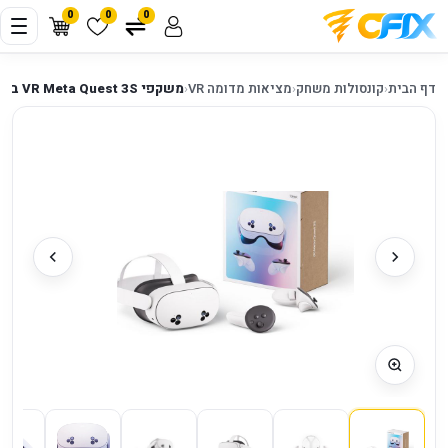
0
0
0
דף הבית
‹
קונסולות משחק
‹
מציאות מדומה VR
‹
משקפי VR Meta Quest 3S בנפח 128GB