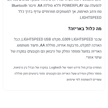
להפעלה עם POWERPLAY וללא סוללת AA. חיבור Bluetooth
נוח ורחב תאימות, אך למשחקים תחרותיים עדיף בדרך כלל
LIGHTSPEED.
מה כלול באריזה?
עכבר G309 LIGHTSPEED, מקלט LIGHTSPEED USB, כבל
הארכה למקלט, מדבקות אחיזה, סוללת AA, תיעוד משתמש.
האריזה בפועל ומספר החלק של היבואן הם הקובעים במקרה של
שינוי אזורי.
המפרט נבדק מול מידע רשמי של Logitech. במקרה של הבדל בין גרסאות,
מספר החלק והמידע שעל האריזה הם הקובעים. נתוני ביצועים וזמן סוללה
עשויים להשתנות לפי שימוש.