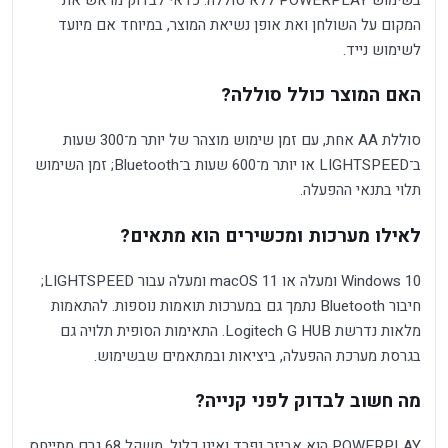
המקום על השולחן ואת אופן נשיאת המוצר, במיוחד אם מיועד
לשימוש נייד.
האם המוצר כולל סוללה?
סוללת AA אחת, עם זמן שימוש מוצהר של יותר מ־300 שעות
ב־LIGHTSPEED או יותר מ־600 שעות ב־Bluetooth; זמן השימוש
תלוי בתנאי ההפעלה.
לאילו מערכות ומכשירים הוא מתאים?
Windows 10 ומעלה או macOS 11 ומעלה עבור LIGHTSPEED;
חיבור Bluetooth נתמך גם במערכות תואמות נוספות. להתאמות
מלאות נדרשת Logitech G HUB. התאימות הסופית תלויה גם
בגרסת מערכת ההפעלה, ביציאות ובמתאמים שבשימוש.
מה חשוב לבדוק לפני קנייה?
POWERPLAY הוא אביזר נפרד ואינו כלול. משקל 68 גרם מתייחס