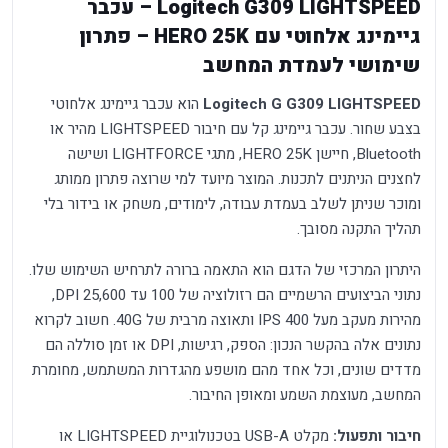
Logitech G309 LIGHTSPEED – עכבר
גיימינג אלחוטי עם HERO 25K – פתרון
שימושי לעמדת המחשב
Logitech G G309 LIGHTSPEED
הוא עכבר גיימינג אלחוטי
בצבע שחור. עכבר גיימינג קל עם חיבור LIGHTSPEED מהיר או
Bluetooth, חיישן HERO 25K, מתגי LIGHTFORCE ושישה
לחצנים הניתנים לתכנות. המוצר מיועד למי שרוצה פתרון ממותג
ומוכר שניתן לשלב בעמדת עבודה, לימודים, משחק או בידור בלי
תהליך התקנה מסובך.
היתרון המרכזי של הדגם הוא התאמה ברורה לתרחיש השימוש שלו.
נתוני הביצועים הרשמיים הם רזולוציה של 100 עד 25,600 DPI,
מהירות מעקב מעל 400 IPS ותאוצה מרבית של 40G. חשוב לקרוא
נתונים אלה בהקשר הנכון: הספק, רגישות, DPI או זמן סוללה הם
מדדים שונים, וכל אחד מהם מושפע מהגדרות המשתמש, מחומרת
המחשב, מעוצמת השמע ומאופן החיבור.
חיבור ותפעול:
מקלט USB-A בטכנולוגיית LIGHTSPEED או