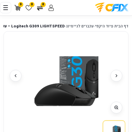
0
0
0
דף הבית
‹
ציוד היקפי
‹
עכברים לגיימינג
‹
Logitech G309 LIGHTSPEED – עכבר גיימינג אלחוטי עם HERO 25K