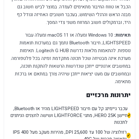
הכבל או טווח החיבור מתאימים לעמדה. במוצר לביש חשוב גם
מבנה הראש והרגלי השימוש; בעכבר חשובים האחיזה וגודל כף
היד; וברמקולים חשוב המרווח משני צדי המסך.
תאימות:
Windows 10 ומעלה או macOS 11 ומעלה עבור
LIGHTSPEED; חיבור Bluetooth נתמך גם במערכות תואמות
נוספות. להתאמות מלאות נדרשת Logitech G HUB. תאימות
מערכת אינה מבטיחה שכל תכונה מתקדמת זמינה בכל פלטפורמה.
במחשבים ארגוניים ייתכן שנדרשות הרשאות להתקנת תוכנה,
ובמחשבים עם מעט יציאות ייתכן שיהיה צורך במתאם או ברכזת
מתאימה.
יתרונות מרכזיים
עכבר גיימינג קל עם חיבור LIGHTSPEED מהיר או Bluetooth,
חיישן HERO 25K, מתגי LIGHTFORCE ושישה לחצנים הניתנים
לתכנות
רזולוציה של 100 עד 25,600 DPI, מהירות מעקב מעל 400 IPS