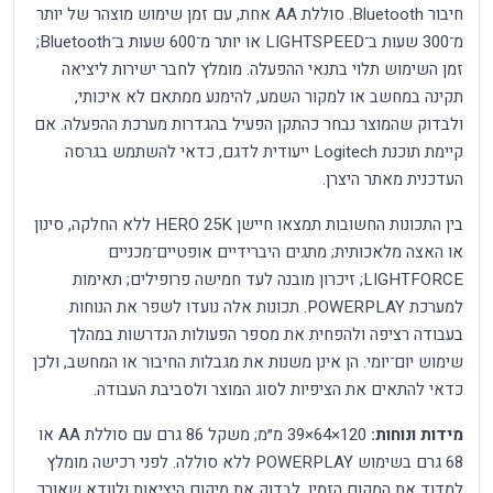
חיבור Bluetooth. סוללת AA אחת, עם זמן שימוש מוצהר של יותר
מ־300 שעות ב־LIGHTSPEED או יותר מ־600 שעות ב־Bluetooth;
זמן השימוש תלוי בתנאי ההפעלה. מומלץ לחבר ישירות ליציאה
תקינה במחשב או למקור השמע, להימנע ממתאם לא איכותי,
ולבדוק שהמוצר נבחר כהתקן הפעיל בהגדרות מערכת ההפעלה. אם
קיימת תוכנת Logitech ייעודית לדגם, כדאי להשתמש בגרסה
העדכנית מאתר היצרן.
בין התכונות החשובות תמצאו חיישן HERO 25K ללא החלקה, סינון
או האצה מלאכותית; מתגים היברידיים אופטיים־מכניים
LIGHTFORCE; זיכרון מובנה לעד חמישה פרופילים; תאימות
למערכת POWERPLAY. תכונות אלה נועדו לשפר את הנוחות
בעבודה רציפה ולהפחית את מספר הפעולות הנדרשות במהלך
שימוש יום־יומי. הן אינן משנות את מגבלות החיבור או המחשב, ולכן
כדאי להתאים את הציפיות לסוג המוצר ולסביבת העבודה.
מידות ונוחות:
120×64×39 מ״מ; משקל 86 גרם עם סוללת AA או
68 גרם בשימוש POWERPLAY ללא סוללה. לפני רכישה מומלץ
למדוד את המקום הזמין, לבדוק את מיקום היציאות ולוודא שאורך