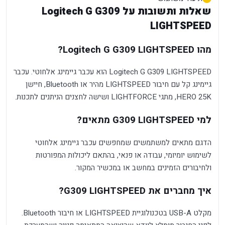
שאלות ותשובות על Logitech G G309
LIGHTSPEED
מהו Logitech G G309 LIGHTSPEED?
Logitech G G309 LIGHTSPEED הוא עכבר גיימינג אלחוטי. עכבר
גיימינג קל עם חיבור LIGHTSPEED מהיר או Bluetooth, חיישן
HERO 25K, מתגי LIGHTFORCE ושישה לחצנים הניתנים לתכנות.
למי G309 LIGHTSPEED מתאים?
הדגם מתאים למשתמשים שמחפשים עכבר גיימינג אלחוטי
לשימוש יומיומי, עבודה או פנאי, בהתאם ליכולות המפורטות
ולחיבורים הזמינים במחשב או במכשיר המקור.
איך מחברים את G309 LIGHTSPEED?
מקלט USB-A בטכנולוגיית LIGHTSPEED או חיבור Bluetooth.