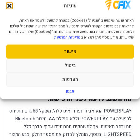
עוגיות
מלאכותית; מתגים היברידיים אופטיים־מכניים
תכונות:
LIGHTFORCE; זיכרון מובנה לעד חמישה פרופילים;
תאימות למערכת POWERPLAY
האתר עושה שימוש ב "עוגיות" (Cookies) במטרה לתפעל ולשפר את האתר,
להראות לכם פרסום הקשור להעדפותיכם על סמך הרגלי הגלישה והפרופיל שלכם
חשמל
סוללת AA אחת, עם זמן שימוש מוצהר של יותר מ־300
ולמטרות אנלטיות. חברת באג עושה שימוש ב "עוגיות" (Cookies) שלה ושל צדדים
/
שעות ב־LIGHTSPEED או יותר מ־600 שעות
שלישיים. מידע נוסף ניתן למצוא ב
מדיניות הפרטיות
סוללה:
ב־Bluetooth; זמן השימוש תלוי בתנאי ההפעלה
אישור
מידות
120×64×39 מ״מ; משקל 86 גרם עם סוללת AA או 68
ומשקל:
גרם בשימוש POWERPLAY ללא סוללה
ביטול
Windows 10 ומעלה או macOS 11 ומעלה עבור
LIGHTSPEED; חיבור Bluetooth נתמך גם במערכות
העדפות
תאימות:
תואמות נוספות. להתאמות מלאות נדרשת Logitech G
HUB
תקנון
מה חשוב לדעת לפני הרכישה?
POWERPLAY הוא אביזר נפרד ואינו כלול. משקל 68 גרם מתייחס
להפעלה עם POWERPLAY וללא סוללת AA. חיבור Bluetooth
נוח ורחב תאימות, אך למשחקים תחרותיים עדיף בדרך כלל
LIGHTSPEED. בנוסף, מומלץ לבדוק את מספר החלק, צבע המוצר