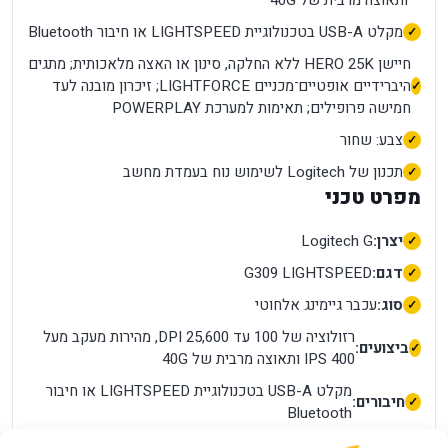
ותאוצה מרבית של 40G
מקלט USB-A בטכנולוגיית LIGHTSPEED או חיבור Bluetooth
חיישן HERO 25K ללא החלקה, סינון או האצה מלאכותית; מתגים
היברידיים אופטיים־מכניים LIGHTFORCE; זיכרון מובנה לעד
חמישה פרופילים; תאימות למערכת POWERPLAY
צבע: שחור
תכנון של Logitech לשימוש נוח בעמדת מחשב
מפרט טכני
יצרן:
Logitech G
דגם:
G309 LIGHTSPEED
סוג:
עכבר גיימינג אלחוטי
רזולוציה של 100 עד 25,600 DPI, מהירות מעקב מעל
ביצועים:
400 IPS ותאוצה מרבית של 40G
מקלט USB-A בטכנולוגיית LIGHTSPEED או חיבור
חיבורים:
Bluetooth
חיישן HERO 25K ללא החלקה, סינון או האצה