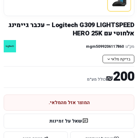
Logitech G309 LIGHTSPEED – עכבר גיימינג
אלחוטי עם HERO 25K
מק״ט:
mgm5099206117860
בדיקת מלאי
200
₪
כולל מע״מ
המוצר אזל מהמלאי.
שאל על זמינות