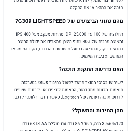
לפני החיבור מומלץ לוודא שהיציאה המתאימה פנויה ושהמערכת
מזהה את המוצר או את המקלט.
מהם נתוני הביצועים של G309 LIGHTSPEED?
רזולוציה של 100 עד 25,600 DPI, מהירות מעקב מעל 400 IPS
ותאוצה מרבית של 40G. נתוני היצרן מתארים את יכולת המוצר
בתנאי בדיקה, והתוצאה בפועל מושפעת מהגדרות, מקור השמע או
המחשב וסביבת השימוש.
האם נדרשת התקנת תוכנה?
לשימוש בסיסי המוצר מיועד לפעול בחיבור פשוט במערכות
תואמות. תכונות מתקדמות, התאמות לחצנים או עדכונים עשויים
לדרוש תוכנה רשמית של Logitech, כאשר הדבר רלוונטי לדגם.
מהן המידות והמשקל?
120×64×39 מ״מ; משקל 86 גרם עם סוללת AA או 68 גרם
בשימוש POWERPLAY ללא סוללה. כדאי לבדוק מראש את