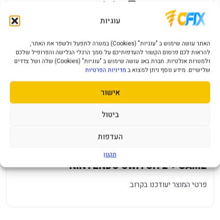
שאל על המוצר
עוגיות
עלות משלוח לכל ארץ
אחריות יבואן רשמי
האתר עושה שימוש ב "עוגיות" (Cookies) במטרה לתפעל ולשפר את האתר,
מחיר משלוח ₪49
12 חודשי אחריות
להראות לכם פרסום הקשור להעדפותיכם על סמך הרגלי הגלישה והפרופיל שלכם
ולמטרות אנלטיות. חברת באג עושה שימוש ב "עוגיות" (Cookies) שלה ושל צדדים
תמיכה ושירות
תשלום מאובטח
שלישיים. מידע נוסף ניתן למצוא ב
מדיניות הפרטיות
מענה מהיר ומקצועי
תקן SSL מאובטח
אישור
תיאור מוצר
מפרט טכני
שאלות נפוצות
ביטול
העדפות
מפרט
—
תקנון
NINTENDO SWITCH 2 + GAME
פרטי המוצר יעודכנו בקרוב.