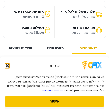
עלות משלוח לכל ארץ
אחריות יבואן רשמי
מחיר משלוח ₪49
12 חודשי אחריות
תמיכה ושירות
תשלום מאובטח
מענה מהיר ומקצועי
תקן SSL מאובטח
תיאור מוצר
מפרט טכני
שאלות נפוצות
מפרט
—
עוגיות
NINTENDO SWITCH 2 HITMAN: WORLD
האתר עושה שימוש ב "עוגיות" (Cookies) במטרה לתפעל ולשפר את האתר,
להראות לכם פרסום הקשור להעדפותיכם על סמך הרגלי הגלישה והפרופיל שלכם
OF ASSASSINATION SIGNATURE EDITION
ולמטרות אנלטיות. חברת באג עושה שימוש ב "עוגיות" (Cookies) שלה ושל צדדים
שלישיים. מידע נוסף ניתן למצוא ב
מדיניות הפרטיות
פרטי המוצר יעודכנו בקרוב.
אישור