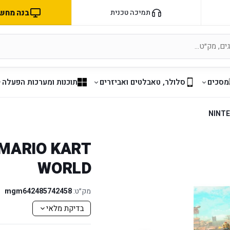
בנה מחשב 
תמיכה טכנית
מסכים
סלולר, טאבלטים ואביזרים
תוכנות ומערכות הפעלה
NINTE
 MARIO KART
WORLD
מק״ט:
mgm642485742458
בדיקת מלאי