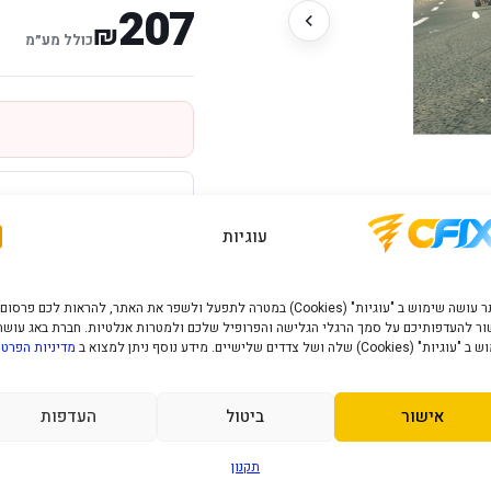
207
₪
כולל מע״מ
עוגיות
הוסף למועדפים
האתר עושה שימוש ב "עוגיות" (Cookies) במטרה לתפעל ולשפר את האתר, להראות לכם פרסום
ר להעדפותיכם על סמך הרגלי הגלישה והפרופיל שלכם ולמטרות אנלטיות. חברת באג עושה
" (Cookies) שלה ושל צדדים שלישיים. מידע נוסף ניתן למצוא ב
מדיניות הפרטי
אישור
ביטול
העדפות
יות יבואן רשמי
תמיכה ושירות
מענה מהיר ומקצועי
תקנון