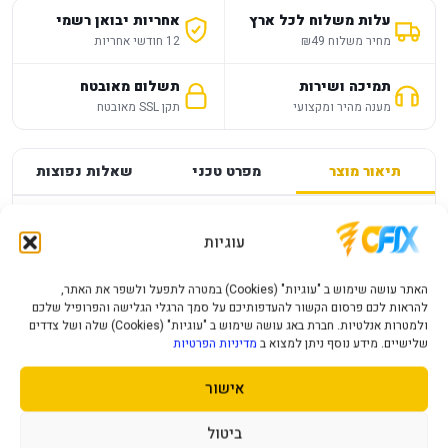
עלות משלוח לכל ארץ
אחריות יבואן רשמי
מחיר משלוח ₪49
12 חודשי אחריות
תמיכה ושירות
תשלום מאובטח
מענה מהיר ומקצועי
תקן SSL מאובטח
תיאור מוצר
מפרט טכני
שאלות נפוצות
מפרט
—
עוגיות
NINTENDO SWITCH MARIO TENNIS ACES
האתר עושה שימוש ב "עוגיות" (Cookies) במטרה לתפעל ולשפר את האתר,
להראות לכם פרסום הקשור להעדפותיכם על סמך הרגלי הגלישה והפרופיל שלכם
פרטי המוצר יעודכנו בקרוב.
ולמטרות אנלטיות. חברת באג עושה שימוש ב "עוגיות" (Cookies) שלה ושל צדדים
שלישיים. מידע נוסף ניתן למצוא ב
מדיניות הפרטיות
אישור
מוצרים נוספים שעשויים לעניין אותך
ביטול