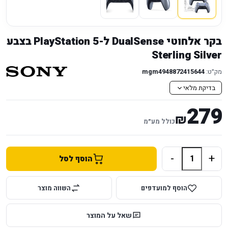
בקר אלחוטי DualSense ל-PlayStation 5 בצבע
Sterling Silver
מק״ט:
mgm4948872415644
בדיקת מלאי
279
₪
כולל מע״מ
-
+
הוסף לסל
הוסף למועדפים
השווה מוצר
שאל על המוצר