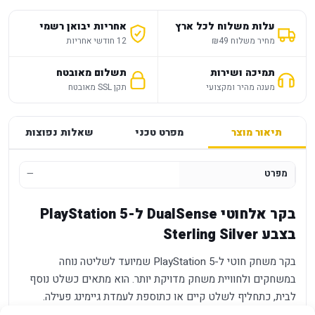
עלות משלוח לכל ארץ
אחריות יבואן רשמי
מחיר משלוח ₪49
12 חודשי אחריות
תמיכה ושירות
תשלום מאובטח
מענה מהיר ומקצועי
תקן SSL מאובטח
תיאור מוצר
מפרט טכני
שאלות נפוצות
מפרט
—
בקר אלחוטי DualSense ל-PlayStation 5
בצבע Sterling Silver
בקר משחק חוטי ל-PlayStation 5 שמיועד לשליטה נוחה
במשחקים ולחוויית משחק מדויקת יותר. הוא מתאים כשלט נוסף
לבית, כתחליף לשלט קיים או כתוספת לעמדת גיימינג פעילה.