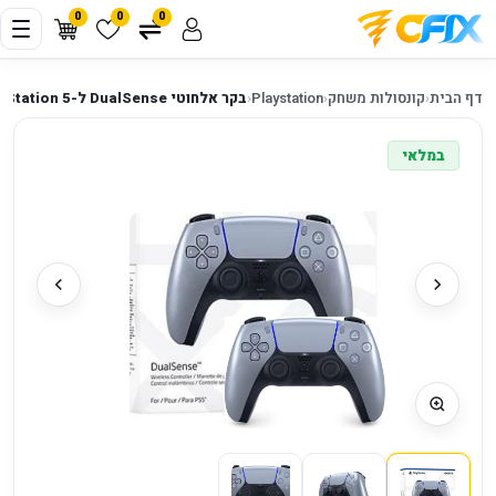
0
0
0
דף הבית
‹
קונסולות משחק
‹
Playstation
‹
בקר אלחוטי DualSense ל-PlayStation 5 בצבע Sterling Silver
במלאי