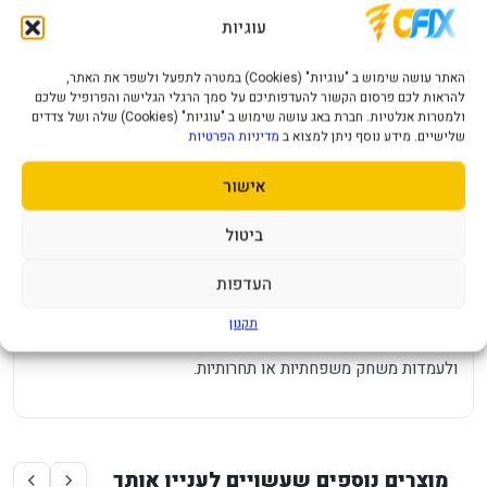
יתרונות מרכזיים
עוגיות
תואם ל-PlayStation 5 לפי שם המוצר והקטגוריה.
האתר עושה שימוש ב "עוגיות" (Cookies) במטרה לתפעל ולשפר את האתר,
להראות לכם פרסום הקשור להעדפותיכם על סמך הרגלי הגלישה והפרופיל שלכם
גוון כסוף Sterling Silver מאפשר התאמה לעיצוב העמדה או
ולמטרות אנלטיות. חברת באג עושה שימוש ב "עוגיות" (Cookies) שלה ושל צדדים
להעדפה אישית.
שלישיים. מידע נוסף ניתן למצוא ב
מדיניות הפרטיות
שימושי למשחק זוגי, למשפחה או להחזקת בקר נוסף זמין
אישור
בסלון.
מתאים לגיימרים שרוצים שליטה יציבה ונוחה בלי להסתבך עם
ביטול
אביזרים מיותרים.
העדפות
למי זה מתאים?
תקנון
מתאים לבעלי PlayStation 5, לשחקנים שרוצים בקר נוסף
ולעמדות משחק משפחתיות או תחרותיות.
מוצרים נוספים שעשויים לעניין אותך