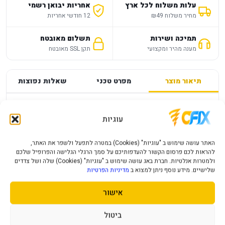
עלות משלוח לכל ארץ
אחריות יבואן רשמי
מחיר משלוח ₪49
12 חודשי אחריות
תמיכה ושירות
תשלום מאובטח
מענה מהיר ומקצועי
תקן SSL מאובטח
תיאור מוצר
מפרט טכני
שאלות נפוצות
מפרט
—
עוגיות
PS4 MINECRAFT PLAYSTATION
האתר עושה שימוש ב "עוגיות" (Cookies) במטרה לתפעל ולשפר את האתר,
להראות לכם פרסום הקשור להעדפותיכם על סמך הרגלי הגלישה והפרופיל שלכם
פרטי המוצר יעודכנו בקרוב.
ולמטרות אנלטיות. חברת באג עושה שימוש ב "עוגיות" (Cookies) שלה ושל צדדים
שלישיים. מידע נוסף ניתן למצוא ב
מדיניות הפרטיות
אישור
מוצרים נוספים שעשויים לעניין אותך
ביטול