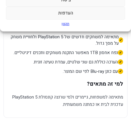
משחק מודרנית לסלון, עם טעינה מהירה, תמיכה במשחקי PS5
ותפעול נוח למשפחה או לגיימר יחיד.
העדפות
יתרונות מרכזיים
תקנון
מתאימה למשחקים חדשים של PlayStation 5 ולחוויית משחק
על מסך גדול.
נפח אחסון 1TB מאפשר התקנת משחקים ותכנים דיגיטליים.
הערכה כוללת גם שני שלטים, עמדת טעינה זוגית.
עם כונן Blu-ray לפי שם המוצר.
למי זה מתאים?
מתאימה למשפחות, גיימרים ולמי שרוצה קונסולת PlayStation 5
עדכנית לבית או כמתנה משמעותית.