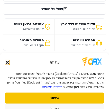
שאל על המוצר
עלות משלוח לכל ארץ
אחריות יבואן רשמי
מחיר משלוח ₪49
12 חודשי אחריות
תמיכה ושירות
תשלום מאובטח
מענה מהיר ומקצועי
תקן SSL מאובטח
תיאור מוצר
מפרט טכני
שאלות נפוצות
עוגיות
האתר עושה שימוש ב "עוגיות" (Cookies) במטרה לתפעל ולשפר את האתר,
מפרט
—
להראות לכם פרסום הקשור להעדפותיכם על סמך הרגלי הגלישה והפרופיל שלכם
ולמטרות אנלטיות. חברת באג עושה שימוש ב "עוגיות" (Cookies) שלה ושל צדדים
שלישיים. מידע נוסף ניתן למצוא ב
מדיניות הפרטיות
PS5 Console Mgm PlayStation 5 Slim 1TB
Blu-Ray 2 Controllers Dual Charger
אישור
קונסולת PlayStation 5 Slim 1TB עם כונן Blu-ray שמביאה חוויית
ביטול