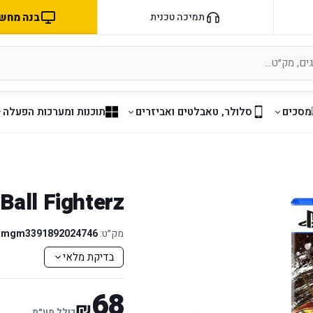
בנה מחשב 
תמיכה טכנית
מסכים
סלולר, טאבלטים ואביזרים
תוכנות ומערכות הפעלה
Ball Fighterz
מק״ט:
mgm3391892024746
בדיקת מלאי
68
₪
כולל מע״מ