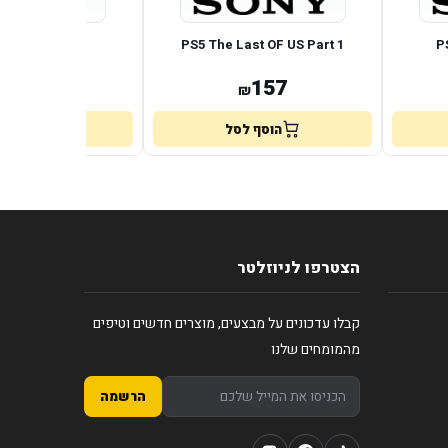
5 WWE 2K26
PS5 The Last OF US Part 1
P
157
157
₪
₪
הוסף לסל
הוסף לס
הצטרפו לניוזלטר
קבלו עדכונים על מבצעים, מוצרים חדשים וטיפים
מהמומחים שלנו
הרשמה