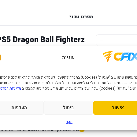
מפרט טכני
PS5 Dragon Ball Fighterz
—
משחק לחימה עב
עוגיות
לשחקנים שאוהבים לשחק על הקונסולה שלהם
המשחק עם כותר נוסף וברור לקונסולה.
האתר עושה שימוש ב "עוגיות" (Cookies) במטרה לתפעל ולשפר את האתר, להראות לכם פרסום
ר להעדפותיכם על סמך הרגלי הגלישה והפרופיל שלכם ולמטרות אנלטיות. חברת באג עושה
יתרונות מרכזיים
" (Cookies) שלה ושל צדדים שלישיים. מידע נוסף ניתן למצוא ב
מדיניות הפרטי
מיועד לקונסולת PlayStation 5 כפי שמופיע בשם המוצר.
אישור
ביטול
העדפות
מתאים למשחק ביתי, למשפחה, לחברים או ל
בחירה נוחה למי שמעדיף לקנות משחק מוכן 
תקנון
שם המשחק והמהדורה נשמרים כפי שהם כדי