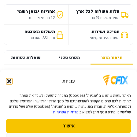
עלות משלוח לכל ארץ
אחריות יבואן רשמי
מחיר משלוח ₪49
12 חודשי אחריות
תמיכה ושירות
תשלום מאובטח
מענה מהיר ומקצועי
תקן SSL מאובטח
תיאור מוצר
מפרט טכני
שאלות נפוצות
מפרט
—
עוגיות
PS5 DRAGON BALL SPARKING ZERO
האתר עושה שימוש ב "עוגיות" (Cookies) במטרה לתפעל ולשפר את האתר,
STANDARD EDITION PLAYSTATION
להראות לכם פרסום הקשור להעדפותיכם על סמך הרגלי הגלישה והפרופיל שלכם
ולמטרות אנלטיות. חברת באג עושה שימוש ב "עוגיות" (Cookies) שלה ושל צדדים
שלישיים. מידע נוסף ניתן למצוא ב
מדיניות הפרטיות
פרטי המוצר יעודכנו בקרוב.
אישור