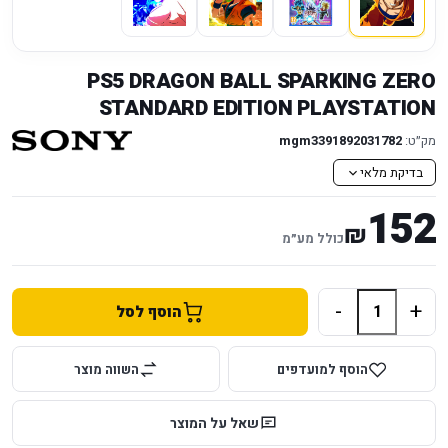
PS5 DRAGON BALL SPARKING ZERO
STANDARD EDITION PLAYSTATION
מק״ט:
mgm3391892031782
בדיקת מלאי
152
₪
כולל מע״מ
-
+
הוסף לסל
הוסף למועדפים
השווה מוצר
שאל על המוצר