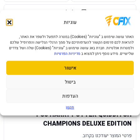
שאל על המוצר
עוגיות
עלות משלוח לכל ארץ
אחריות יבואן רשמי
האתר עושה שימוש ב "עוגיות" (Cookies) במטרה לתפעל ולשפר את האתר,
מחיר משלוח ₪49
12 חודשי אחריות
להראות לכם פרסום הקשור להעדפותיכם על סמך הרגלי הגלישה והפרופיל שלכם
ולמטרות אנלטיות. חברת באג עושה שימוש ב "עוגיות" (Cookies) שלה ושל צדדים
תמיכה ושירות
תשלום מאובטח
שלישיים. מידע נוסף ניתן למצוא ב
מדיניות הפרטיות
מענה מהיר ומקצועי
תקן SSL מאובטח
אישור
תיאור מוצר
מפרט טכני
שאלות נפוצות
ביטול
העדפות
מפרט
—
תקנון
PS5 HARRY POTTER QUIDDITCH
CHAMPIONS DELUXE EDITION
פרטי המוצר יעודכנו בקרוב.