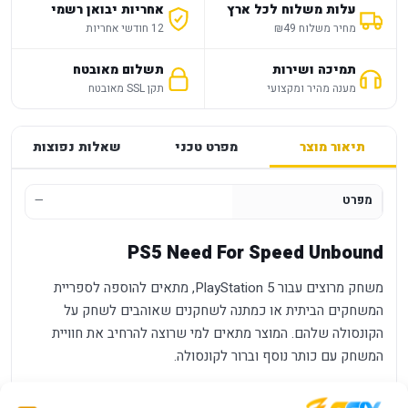
עלות משלוח לכל ארץ
אחריות יבואן רשמי
מחיר משלוח ₪49
12 חודשי אחריות
תמיכה ושירות
תשלום מאובטח
מענה מהיר ומקצועי
תקן SSL מאובטח
תיאור מוצר
מפרט טכני
שאלות נפוצות
מפרט
—
PS5 Need For Speed Unbound
משחק מרוצים עבור PlayStation 5, מתאים להוספה לספריית
המשחקים הביתית או כמתנה לשחקנים שאוהבים לשחק על
הקונסולה שלהם. המוצר מתאים למי שרוצה להרחיב את חוויית
המשחק עם כותר נוסף וברור לקונסולה.
יתרונות מרכזיים