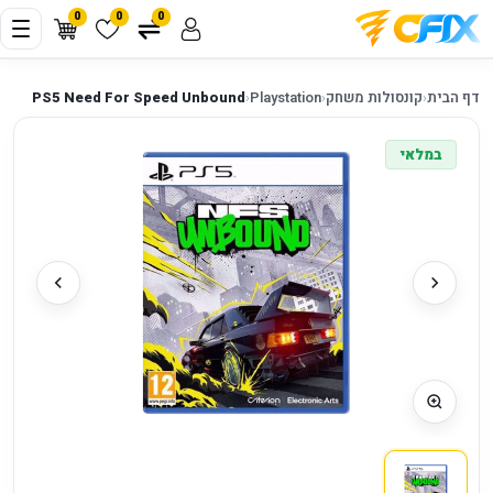
0
0
0
דף הבית
‹
קונסולות משחק
‹
Playstation
‹
PS5 Need For Speed Unbound
במלאי