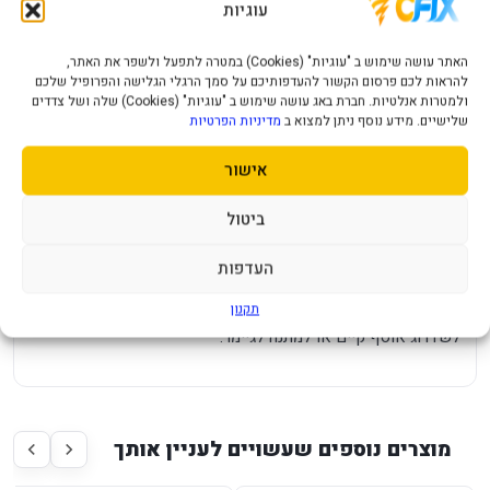
עוגיות
מיועד לקונסולת PlayStation 5 כפי שמופיע בשם המוצר.
האתר עושה שימוש ב "עוגיות" (Cookies) במטרה לתפעל ולשפר את האתר,
מתאים למשחק ביתי, למשפחה, לחברים או לשחקן יחיד לפי
להראות לכם פרסום הקשור להעדפותיכם על סמך הרגלי הגלישה והפרופיל שלכם
אופי המשחק.
ולמטרות אנלטיות. חברת באג עושה שימוש ב "עוגיות" (Cookies) שלה ושל צדדים
שלישיים. מידע נוסף ניתן למצוא ב
מדיניות הפרטיות
בחירה נוחה למי שמעדיף לקנות משחק מוכן לשימוש מחנות
ישראלית.
אישור
שם המשחק והמהדורה נשמרים כפי שהם כדי שתהיה התאמה
ברורה למוצר המבוקש.
ביטול
למי זה מתאים?
העדפות
מתאים לבעלי PlayStation 5 שמחפשים משחק נוסף לקונסולה,
תקנון
לשדרוג אוסף קיים או למתנה לגיימר.
מוצרים נוספים שעשויים לעניין אותך