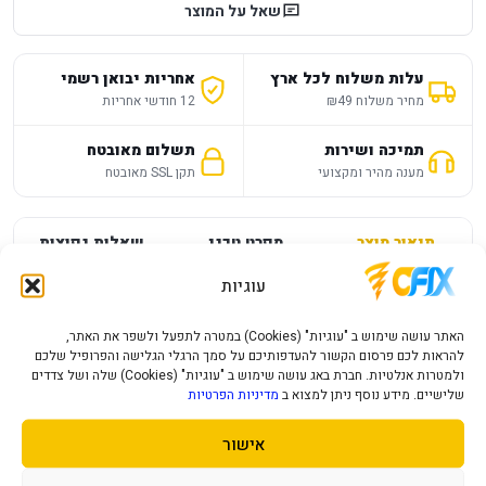
שאל על המוצר
עלות משלוח לכל ארץ
אחריות יבואן רשמי
מחיר משלוח ₪49
12 חודשי אחריות
תמיכה ושירות
תשלום מאובטח
מענה מהיר ומקצועי
תקן SSL מאובטח
תיאור מוצר
מפרט טכני
שאלות נפוצות
עוגיות
מפרט
—
האתר עושה שימוש ב "עוגיות" (Cookies) במטרה לתפעל ולשפר את האתר,
להראות לכם פרסום הקשור להעדפותיכם על סמך הרגלי הגלישה והפרופיל שלכם
PS5 EA Sports Ufc 5
ולמטרות אנלטיות. חברת באג עושה שימוש ב "עוגיות" (Cookies) שלה ושל צדדים
שלישיים. מידע נוסף ניתן למצוא ב
מדיניות הפרטיות
משחק ספורט ותחרות עבור PlayStation 5, מתאים להוספה
לספריית המשחקים הביתית או כמתנה לשחקנים שאוהבים לשחק
אישור
על הקונסולה שלהם. המוצר מתאים למי שרוצה להרחיב את חוויית