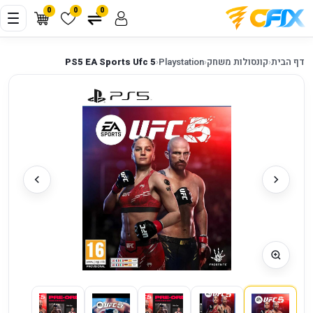
0
0
0
דף הבית
‹
קונסולות משחק
‹
Playstation
‹
PS5 EA Sports Ufc 5