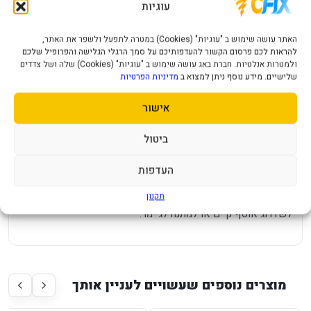
עוגיות
מיועד לקונסולת PlayStation 5 כפי שמופיע בשם המוצר.
האתר עושה שימוש ב "עוגיות" (Cookies) במטרה לתפעל ולשפר את האתר,
מתאים למשחק ביתי, למשפחה, לחברים או לשחקן יחיד לפי
להראות לכם פרסום הקשור להעדפותיכם על סמך הרגלי הגלישה והפרופיל שלכם
אופי המשחק.
ולמטרות אנלטיות. חברת באג עושה שימוש ב "עוגיות" (Cookies) שלה ושל צדדים
שלישיים. מידע נוסף ניתן למצוא ב
מדיניות הפרטיות
בחירה נוחה למי שמעדיף לקנות משחק מוכן לשימוש מחנות
ישראלית.
אישור
שם המשחק והמהדורה נשמרים כפי שהם כדי שתהיה התאמה
ברורה למוצר המבוקש.
ביטול
למי זה מתאים?
העדפות
מתאים לבעלי PlayStation 5 שמחפשים משחק נוסף לקונסולה,
תקנון
לשדרוג אוסף קיים או למתנה לגיימר.
מוצרים נוספים שעשויים לעניין אותך