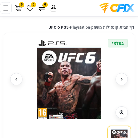
0
0
0
דף הבית
‹
קונסולות משחק
‹
Playstation
‹
UFC 6 PS5
במלאי