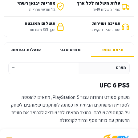
עלות משלוח לכל ארץ
אחריות יבואן רשמי
מחיר משלוח ₪49
12 חודשי אחריות
תמיכה ושירות
תשלום מאובטח
מענה מהיר ומקצועי
תקן SSL מאובטח
תיאור מוצר
מפרט טכני
שאלות נפוצות
מפרט
—
UFC 6 PS5
משחק ספורט ותחרות עבור PlayStation 5, מתאים להוספה
לספריית המשחקים הביתית או כמתנה לשחקנים שאוהבים לשחק
על הקונסולה שלהם. המוצר מתאים למי שרוצה להרחיב את חוויית
המשחק עם כותר נוסף וברור לקונסולה.
יתרונות מרכזיים