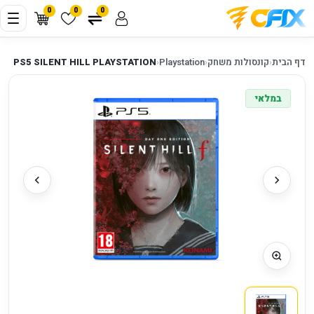
0
0
0
דף הבית
‹
קונסולות משחק
‹
Playstation
‹
PS5 SILENT HILL PLAYSTATION
במלאי