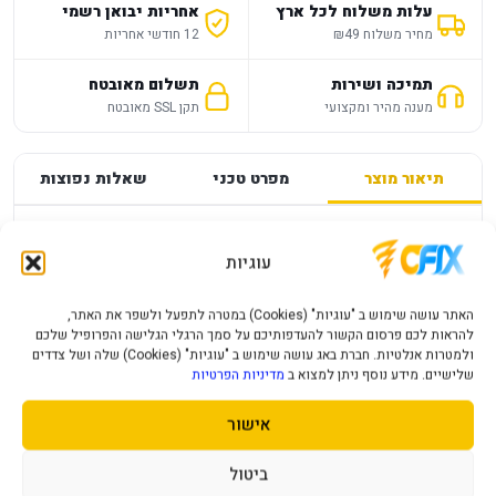
עלות משלוח לכל ארץ
אחריות יבואן רשמי
מחיר משלוח ₪49
12 חודשי אחריות
תמיכה ושירות
תשלום מאובטח
מענה מהיר ומקצועי
תקן SSL מאובטח
תיאור מוצר
מפרט טכני
שאלות נפוצות
מפרט
—
עוגיות
PS5 SILENT HILL PLAYSTATION
האתר עושה שימוש ב "עוגיות" (Cookies) במטרה לתפעל ולשפר את האתר,
להראות לכם פרסום הקשור להעדפותיכם על סמך הרגלי הגלישה והפרופיל שלכם
פרטי המוצר יעודכנו בקרוב.
ולמטרות אנלטיות. חברת באג עושה שימוש ב "עוגיות" (Cookies) שלה ושל צדדים
שלישיים. מידע נוסף ניתן למצוא ב
מדיניות הפרטיות
אישור
מוצרים נוספים שעשויים לעניין אותך
ביטול