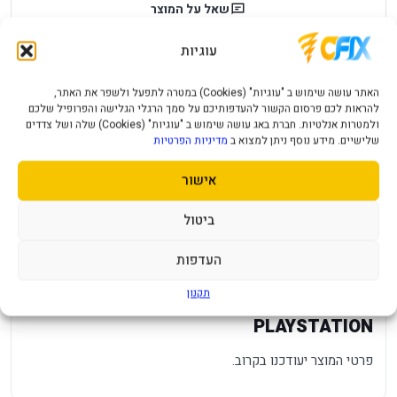
שאל על המוצר
עוגיות
עלות משלוח לכל ארץ
אחריות יבואן רשמי
מחיר משלוח ₪49
12 חודשי אחריות
האתר עושה שימוש ב "עוגיות" (Cookies) במטרה לתפעל ולשפר את האתר,
להראות לכם פרסום הקשור להעדפותיכם על סמך הרגלי הגלישה והפרופיל שלכם
תמיכה ושירות
תשלום מאובטח
ולמטרות אנלטיות. חברת באג עושה שימוש ב "עוגיות" (Cookies) שלה ושל צדדים
שלישיים. מידע נוסף ניתן למצוא ב
מדיניות הפרטיות
מענה מהיר ומקצועי
תקן SSL מאובטח
אישור
תיאור מוצר
מפרט טכני
שאלות נפוצות
ביטול
מפרט
—
העדפות
תקנון
PS5 RESIDNT EVIL REQUIEM
PLAYSTATION
פרטי המוצר יעודכנו בקרוב.