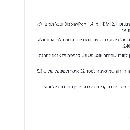
נדרש מחשב וכרטיס מסך מתקדמים, וכן HDMI 2.1 או DisplayPort 1.4 וכבל תואם. לא
.
אים למקורות HDMI, אך הרזולוציה וקצב הרענון המרביים נקבעים לפי הקונסולה
רכזת USB 3.0 מיועדת לציוד היקפי. אין להניח שחיבור USB משמש ככניסת וידאו או כתחנת
תקן VESA הוא 100×100 מ״מ. יש לבחור זרוע שמתאימה למסך 32 אינץ׳ ולמשקל של כ-5.3
מינג; עבודה קריטית לצבע עדיין מחייבת כיול ותהליך