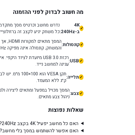
מה חשוב לבדוק לפני ההזמנה
4K
ב-240Hz:
כל משחק יגיע לקצב זה ברזולוציית 4K
המסך מת
קונסולות:
והמשחק; קונסולה אינה מפיקה 240Hz.
USB:
עגינה למחשב נייד.
תלייה:
ק״ג ללא המעמד.
המסך מכויל במפעל ומתאים ליצירה ולגיי
צבע:
ניהול צבע מתאים.
שאלות נפוצות
האם כל מחשב יפעיל 4K בקצב 240Hz?
האם אפשר להשתמש במסך בלי מחשב?