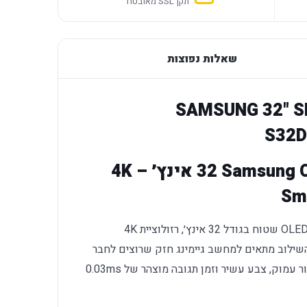
תקן SSL מאובטח
שאלות נפוצות
SAMSUNG 32" S
S32D
Samsung Odyssey OLED G8 G80SD ‏32 אינץ׳ – 4K
משלב פאנל OLED שטוח בגודל 32 אינץ׳, רזולוציית 4K
384×2160) וקצב רענון של עד 240Hz. השילוב מתאים למחשב גיימינג חזק שרוצים לחבר
למסך 16:9 חד ומהיר, ובמקביל ליהנות משחור עמוק, צבע עשיר וזמן תגובה מוצהר של 0.03ms