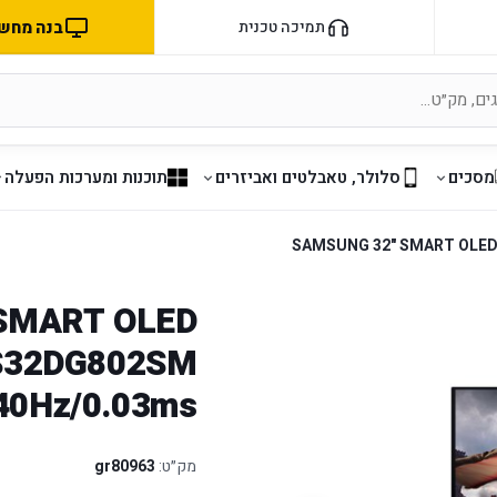
בנה מחשב 
תמיכה טכנית
מסכים
סלולר, טאבלטים ואביזרים
תוכנות ומערכות הפעלה
SAMSUNG 32" SMART OLED
SMART OLED
 S32DG802SM
40Hz/0.03ms
מק״ט:
gr80963