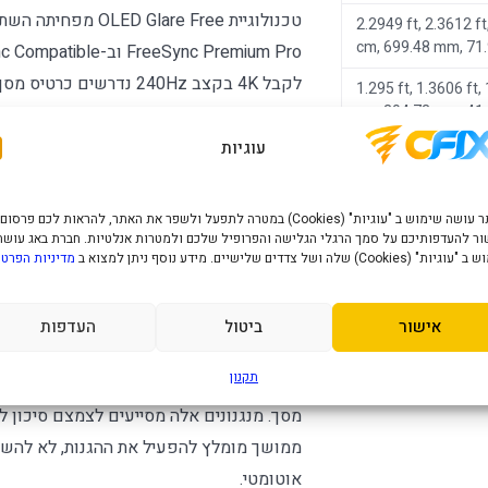
2.2949 ft, 2.3612 ft
cm, 699.48 mm, 71
לקבל 4K בקצב 240Hz נדרש
1.295 ft, 1.3606 ft,
cm, 394.73 mm, 41
במשחק ובהגדרות התמונה.
עוגיות
Samsung
מערכת Smart, שמע וקישוריות
האתר עושה שימוש ב "עוגיות" (Cookies) במטרה לתפעל ולשפר את האתר, להראות לכם פרסום
ר להעדפותיכם על סמך הרגלי הגלישה והפרופיל שלכם ולמטרות אנלטיות. חברת באג עושה
TV וב- Gaming Hub
" (Cookies) שלה ושל צדדים שלישיים. מידע נוסף ניתן למצוא ב
מדיניות הפרטי
לפי מדינה, חשבון וספק, ולעיתים נדרש מנוי
אישור
ביטול
העדפות
הגנות OLED ושימוש נכון
תקנון
Samsung מ
מסך. מנגנונים אלה מסייעים לצמצם סיכון ל
ממושך מומלץ להפעיל את ההגנות, לא להשאי
אוטומטי.