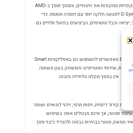
טכנולוגיית OLED Glare Free מפחיתה השתקפויות ממקורות אור חיצוניים, והמסך תומך ב-AMD
FreeSync Premium Pro וב-G-Sync Compatible לתנועה חלקה יותר עם חומרה תואמת. כדי
ים כרטיס מסך, יציאה וכבל מתאימים; הביצועים בפועל תלויים גם
מערכת Tizen, רמקולים מובנים, Wi‑Fi ו-Bluetooth מאפשרים להשתמש גם באפליקציות Smart
Samsung. זמינות האפליקציות, שירותי הסטרימינג והמשחק בענן משתנה
ות
 נפרד. אין במסך מקלט טלוויזיה מובנה.
שלבת OLED Safeguard+ עם מערכת קירור דינמית, ויסות תרמי, זיהוי לוגואים ושומר
שימור תמונה, אך אינם מבטלים אותו. בשימוש
ר ממשק סטטי בבהירות גבוהה ולהגדיר כיבוי מסך