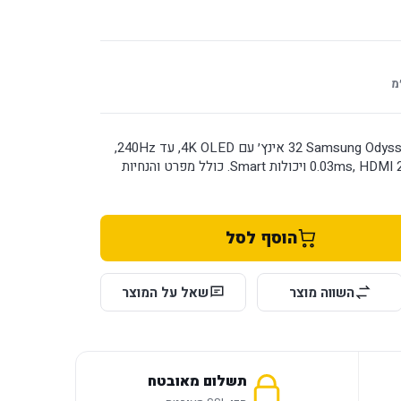
מ
מסך Samsung Odyssey OLED G8 G80SD ‏32 אינץ׳ עם 4K OLED, עד 240Hz,
זמן תגובה 0.03ms, HDMI 2.1, DisplayPort ויכולות Smart. כולל מפרט והנחיות
הוסף לסל
השווה מוצר
שאל על המוצר
תשלום מאובטח