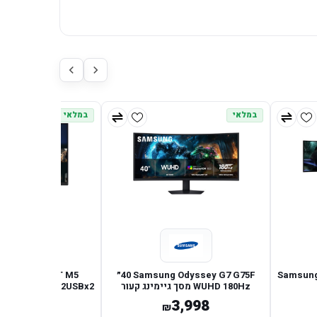
במלאי
במלאי
Samsung
Samsung Odyssey G7 G75F ‏40״
32" FHD FLAT M5
WUHD 180Hz מסך גיימינג קעור
SMART/HDMIx2USBx2
1,162
3,998
₪
₪