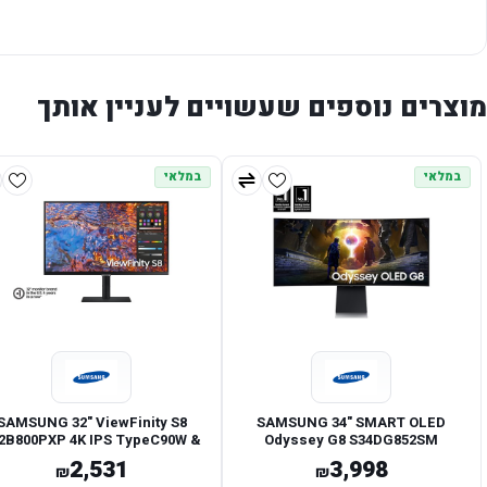
מוצרים נוספים שעשויים לעניין אותך
במלאי
במלאי
SAMSUNG 32" ViewFinity S8
SAMSUNG 34" SMART OLED
2B800PXP 4K IPS TypeC90W &
Odyssey G8 S34DG852SM
RJ45 Monitor
175Hz/0.03ms
2,531
3,998
₪
₪