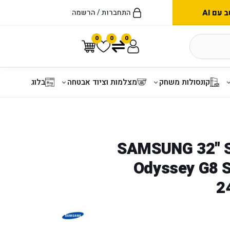
עם AI
התחברות / הרשמה
0
0
0
קונסולות משחק
מצלמות וציוד אבטחה
בלוג
SAMSUNG 32" 
Odyssey G8
2