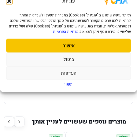
עוגיות
יתרונות מרכזיים
האתר עושה שימוש ב "עוגיות" (Cookies) במטרה לתפעל ולשפר את האתר,
מתאימה למשחקים חדשים של PlayStation 5 ולחוויית משחק
להראות לכם פרסום הקשור להעדפותיכם על סמך הרגלי הגלישה והפרופיל שלכם
על מסך גדול.
ולמטרות אנלטיות. חברת באג עושה שימוש ב "עוגיות" (Cookies) שלה ושל צדדים
שלישיים. מידע נוסף ניתן למצוא ב
מדיניות הפרטיות
נפח אחסון 1TB מאפשר התקנת משחקים ותכנים דיגיטליים.
אישור
מתאימה למי שרוצה קונסולה מוכנה לעמדת משחק ביתית.
עם כונן Blu-ray לפי שם המוצר.
ביטול
למי זה מתאים?
העדפות
מתאימה למשפחות, גיימרים ולמי שרוצה קונסולת PlayStation 5
תקנון
עדכנית לבית או כמתנה משמעותית.
מוצרים נוספים שעשויים לעניין אותך