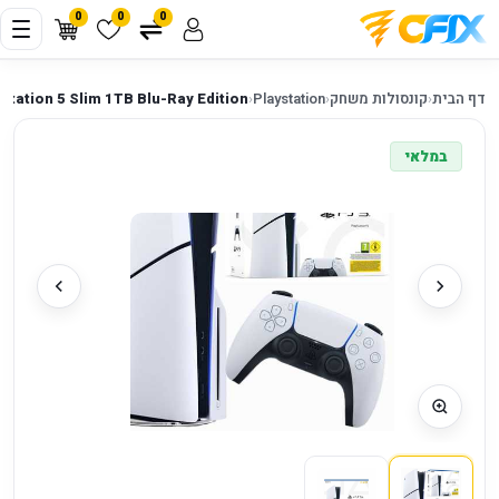
0
0
0
דף הבית
‹
קונסולות משחק
‹
Playstation
‹
Station 5 Slim 1TB Blu-Ray Edition
במלאי