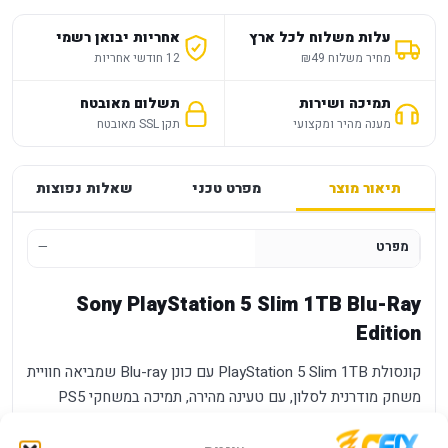
עלות משלוח לכל ארץ
אחריות יבואן רשמי
מחיר משלוח ₪49
12 חודשי אחריות
תמיכה ושירות
תשלום מאובטח
מענה מהיר ומקצועי
תקן SSL מאובטח
תיאור מוצר
מפרט טכני
שאלות נפוצות
מפרט
—
Sony PlayStation 5 Slim 1TB Blu-Ray
Edition
קונסולת PlayStation 5 Slim 1TB עם כונן Blu-ray שמביאה חוויית
משחק מודרנית לסלון, עם טעינה מהירה, תמיכה במשחקי PS5
ותפעול נוח למשפחה או לגיימר יחיד.