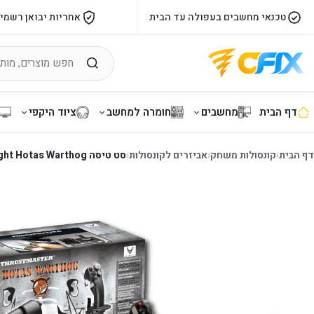
טכנאי מחשבים בעפולה עד הבית
אחריות יבואן רשמי
דף הבית
מחשבים
חומרה למחשב
ציוד היקפי
דף הבית
‹
קונסולות משחק
‹
אביזרים לקונסולות
‹
סט טיסה Thrustmaster T.Flight Hotas Warthog למחשב