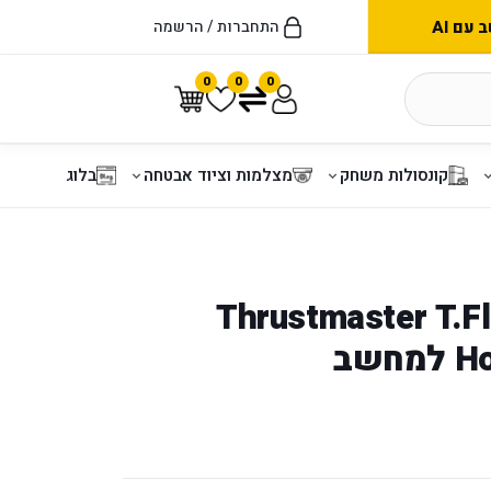
עם AI
התחברות / הרשמה
0
0
0
קונסולות משחק
מצלמות וציוד אבטחה
בלוג
ה Thrustmaster T.Flight
חשב