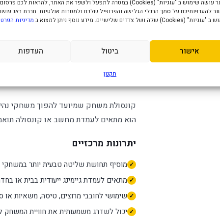
האתר עושה שימוש ב "עוגיות" (Cookies) במטרה לתפעל ולשפר את האתר, להראות לכם פרסום
ר להעדפותיכם על סמך הרגלי הגלישה והפרופיל שלכם ולמטרות אנלטיות. חברת באג עושה
" (Cookies) שלה ושל צדדים שלישיים. מידע נוסף ניתן למצוא ב
מדיניות הפרטי
מפרט טכני
אישור
ביטול
העדפות
סט טיסה as Warthog
—
תקנון
למחשב
קונסולת משחק שמיועד להפוך משחקי נהיגה, 
הוא מתאים לעמדת מחשב או קונסולה תואמת,
יתרונות מרכזיים
מוסיף תחושת שליטה טבעית יותר במשחקי ס
מתאים לעמדת גיימינג ייעודית בבית או בחד
שימושי לחובבי מרוצים, טיסה, משאיות או ס
יכול לשדרג משמעותית את חוויית המשחק למ