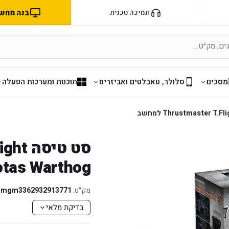
בנה מחשב 
תמיכה טכנית
מסכים
סלולר, טאבלטים ואביזרים
תוכנות ומערכות הפעלה
סט טיס
Hotas Warthog למ
מק״ט:
mgm3362932913771
בדיקת מלאי