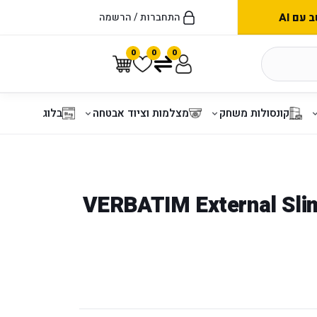
עם AI
התחברות / הרשמה
0
0
0
קונסולות משחק
מצלמות וציוד אבטחה
בלוג
VERBATIM External Sli