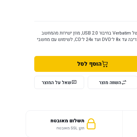
צורב CD/DVD חיצוני ודק של Verbatim בחיבור USB 2.0, מוזן ישירות מהמחשב
ותומך ב־M-DISC. מהירות צריבה עד 8x ל־DVD ועד 24x ל־CD, לשימוש עם מחשבי
הוסף לסל
השווה מוצר
שאל על המוצר
תשלום מאובטח
תקן SSL מאובטח