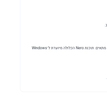
כן, הכונן עצמו תואם ל־Mac עם חיבור USB מתאים. תוכנת Nero הכלולה מיועדת ל־Windows