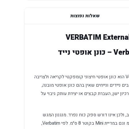
שאלות נפוצות
VERBATIM External
צורב DVD חיצוני דק Verbatim – כונן אופטי נייד
Verbatim External Slimline CD/DVD Writer הוא כונן אופטי חיצוני קומפקטי לקריאה ולצריבה
א מתאים למחשבים ניידים ונייחים שאין בהם כונן אופטי מובנה,
יון ישן, העברת קבצים או יצירת עותק גיבוי על
מחיבור ה־USB של המחשב, ולכן אינו דורש ספק כוח נפרד. מנגנון המגש
תומך בתקליטורים סטנדרטיים בקוטר 12 ס״מ וגם במדיית Mini בקוטר 8 ס״מ. לפי Verbatim,