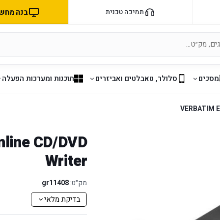
בנה מחשב 
תמיכה טכנית
מסכים
סלולר, טאבלטים ואביזרים
תוכנות ומערכות הפעלה
VERBATIM Ex
mline CD/DVD
Writer
מק״ט:
gr11408
בדיקת מלאי