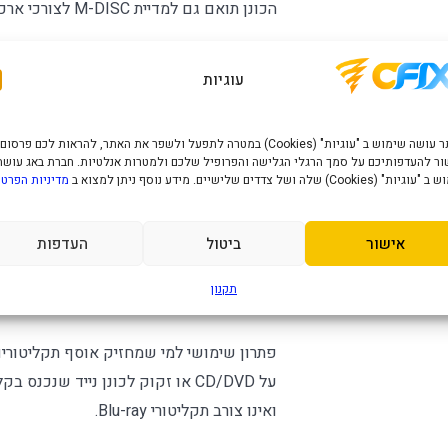
הכונן תואם גם למדיית M-DISC לצורכי ארכוב.
חיבור ותאימות לפני הרכישה
עוגיות
ממשק הכונן הוא USB 2.0. יש לחברו ליציאת USB פעילה במחשב; אין צורך במתאם מתח חיצוני.
האתר עושה שימוש ב "עוגיות" (Cookies) במטרה לתפעל ולשפר את האתר, להראות לכם פרסום
המצורפת מיועדת למחשב PC בלבד; ב־Mac משתמשים בכלי הצריבה והתוכנות התואמים למערכת.
ר להעדפותיכם על סמך הרגלי הגלישה והפרופיל שלכם ולמטרות אנלטיות. חברת באג עושה
" (Cookies) שלה ושל צדדים שלישיים. מידע נוסף ניתן למצוא ב
מדיניות הפרטי
המהירות שלה ובתוכנת הצריבה.
לקריאת סרט DVD מסחרי ייתכן ש
אישור
ביטול
העדפות
כפופים להגבלות המדיה והתוכנה.
תקנון
למי הוא מתאים?
פתרון שימושי למי שמחזיק אוסף תקליטורים,
ואינו צורב תקליטורי Blu-ray.