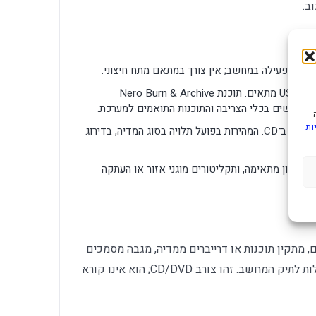
הכונן תומך במחשבי Windows וב־Mac עם חיבור USB מתאים. תוכנת Nero Burn & Archive
ות
מהירות הצריבה המרבית היא עד 8x ב־DVD ועד 24x ב־CD. המהירות בפועל תלויה בסוג המדיה, בדירוג
תידרש תוכנת ניגון מתאימה, ותקליטורים מוגני אזור או העתקה
 מתקין תוכנות או דרייברים ממדיה, מגבה מסמכים
על CD/DVD או זקוק לכונן נייד שנכנס בקלות לתיק המחשב. זהו צורב CD/DVD; הוא אינו קורא